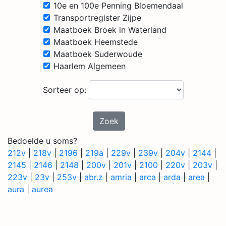
10e en 100e Penning Bloemendaal
Transportregister Zijpe
Maatboek Broek in Waterland
Maatboek Heemstede
Maatboek Suderwoude
Haarlem Algemeen
Sorteer op:
Zoek
Bedoelde u soms?
212v
|
218v
|
2196
|
219a
|
229v
|
239v
|
204v
|
2144
|
2145
|
2146
|
2148
|
200v
|
201v
|
2100
|
220v
|
203v
|
223v
|
23v
|
253v
|
abr.z
|
amria
|
arca
|
arda
|
area
|
aura
|
aurea