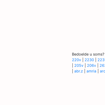
Bedoelde u soms?
220v
|
2230
|
223
|
205v
|
206v
|
26
|
abr.z
|
amria
|
ar