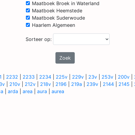
Maatboek Broek in Waterland
Maatboek Heemstede
Maatboek Suderwoude
Haarlem Algemeen
Sorteer op:
Zoek
1
|
2232
|
2233
|
2234
|
225v
|
229v
|
23v
|
253v
|
200v
|
3v
|
210v
|
212v
|
218v
|
2196
|
219a
|
239v
|
2144
|
2145
|
ca
|
arda
|
area
|
aura
|
aurea