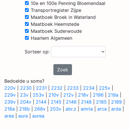
10e en 100e Penning Bloemendaal
Transportregister Zijpe
Maatboek Broek in Waterland
Maatboek Heemstede
Maatboek Suderwoude
Haarlem Algemeen
Sorteer op:
Zoek
Bedoelde u soms?
220v
|
2230
|
2231
|
2232
|
2233
|
2234
|
225v
|
229v
|
23v
|
253v
|
210v
|
212v
|
218v
|
2196
|
219a
|
239v
|
204v
|
2144
|
2145
|
2146
|
2148
|
2185
|
2189
|
218a
|
218b
|
268v
|
203v
|
abr.z
|
amria
|
arca
|
arda
|
area
|
aura
|
aurea