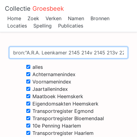
Collectie
Groesbeek
Home
Zoek
Verken
Namen
Bronnen
Locaties
Spelling
Publicaties
alles
Achternamenindex
Voornamenindex
Jaartallenindex
Maatboek Heemskerk
Eigendomsakten Heemskerk
Transportregister Egmond
Transportregister Bloemendaal
10e Penning Haarlem
Transportregister Haarlem