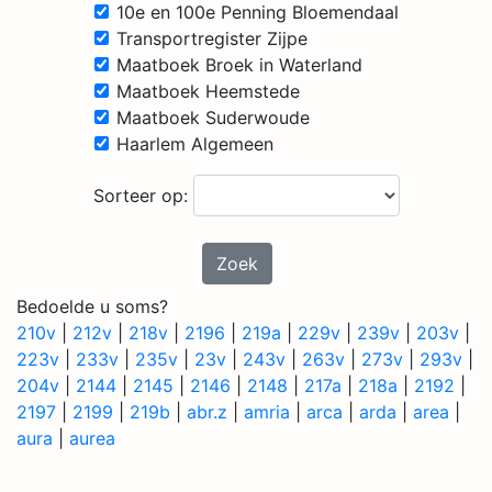
10e en 100e Penning Bloemendaal
Transportregister Zijpe
Maatboek Broek in Waterland
Maatboek Heemstede
Maatboek Suderwoude
Haarlem Algemeen
Sorteer op:
Zoek
Bedoelde u soms?
210v
|
212v
|
218v
|
2196
|
219a
|
229v
|
239v
|
203v
|
223v
|
233v
|
235v
|
23v
|
243v
|
263v
|
273v
|
293v
|
204v
|
2144
|
2145
|
2146
|
2148
|
217a
|
218a
|
2192
|
2197
|
2199
|
219b
|
abr.z
|
amria
|
arca
|
arda
|
area
|
aura
|
aurea