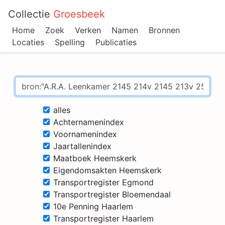
Collectie
Groesbeek
Home
Zoek
Verken
Namen
Bronnen
Locaties
Spelling
Publicaties
alles
Achternamenindex
Voornamenindex
Jaartallenindex
Maatboek Heemskerk
Eigendomsakten Heemskerk
Transportregister Egmond
Transportregister Bloemendaal
10e Penning Haarlem
Transportregister Haarlem