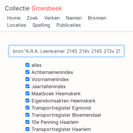
Collectie
Groesbeek
Home
Zoek
Verken
Namen
Bronnen
Locaties
Spelling
Publicaties
alles
Achternamenindex
Voornamenindex
Jaartallenindex
Maatboek Heemskerk
Eigendomsakten Heemskerk
Transportregister Egmond
Transportregister Bloemendaal
10e Penning Haarlem
Transportregister Haarlem