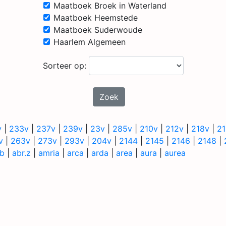
Maatboek Broek in Waterland
Maatboek Heemstede
Maatboek Suderwoude
Haarlem Algemeen
Sorteer op:
Zoek
v
|
233v
|
237v
|
239v
|
23v
|
285v
|
210v
|
212v
|
218v
|
2
v
|
263v
|
273v
|
293v
|
204v
|
2144
|
2145
|
2146
|
2148
|
b
|
abr.z
|
amria
|
arca
|
arda
|
area
|
aura
|
aurea