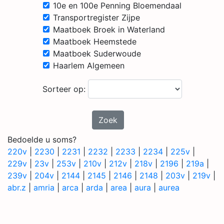
10e en 100e Penning Bloemendaal
Transportregister Zijpe
Maatboek Broek in Waterland
Maatboek Heemstede
Maatboek Suderwoude
Haarlem Algemeen
Sorteer op:
Zoek
Bedoelde u soms?
220v
|
2230
|
2231
|
2232
|
2233
|
2234
|
225v
|
229v
|
23v
|
253v
|
210v
|
212v
|
218v
|
2196
|
219a
|
239v
|
204v
|
2144
|
2145
|
2146
|
2148
|
203v
|
219v
|
abr.z
|
amria
|
arca
|
arda
|
area
|
aura
|
aurea