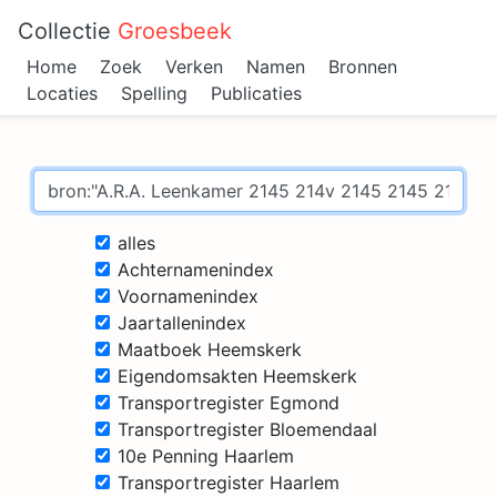
Collectie
Groesbeek
Home
Zoek
Verken
Namen
Bronnen
Locaties
Spelling
Publicaties
alles
Achternamenindex
Voornamenindex
Jaartallenindex
Maatboek Heemskerk
Eigendomsakten Heemskerk
Transportregister Egmond
Transportregister Bloemendaal
10e Penning Haarlem
Transportregister Haarlem