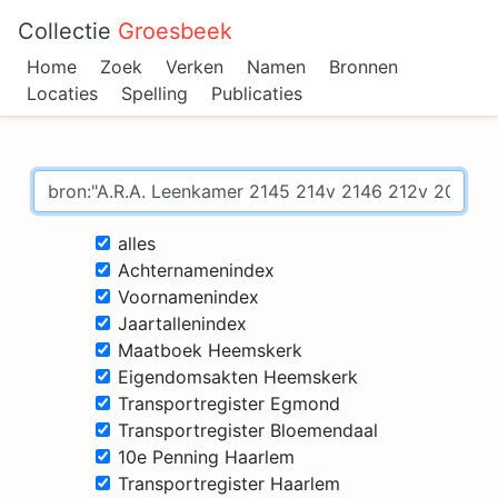
Collectie
Groesbeek
Home
Zoek
Verken
Namen
Bronnen
Locaties
Spelling
Publicaties
alles
Achternamenindex
Voornamenindex
Jaartallenindex
Maatboek Heemskerk
Eigendomsakten Heemskerk
Transportregister Egmond
Transportregister Bloemendaal
10e Penning Haarlem
Transportregister Haarlem