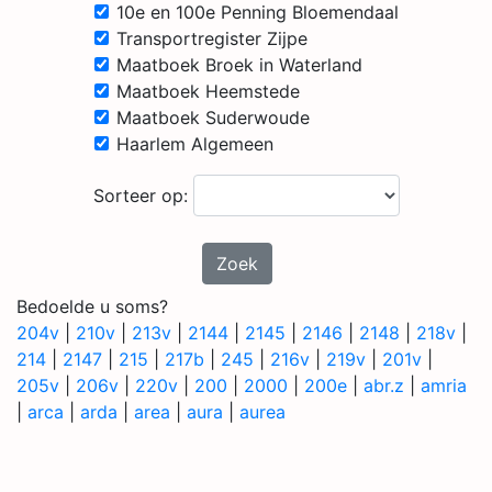
10e en 100e Penning Bloemendaal
Transportregister Zijpe
Maatboek Broek in Waterland
Maatboek Heemstede
Maatboek Suderwoude
Haarlem Algemeen
Sorteer op:
Zoek
Bedoelde u soms?
204v
|
210v
|
213v
|
2144
|
2145
|
2146
|
2148
|
218v
|
214
|
2147
|
215
|
217b
|
245
|
216v
|
219v
|
201v
|
205v
|
206v
|
220v
|
200
|
2000
|
200e
|
abr.z
|
amria
|
arca
|
arda
|
area
|
aura
|
aurea