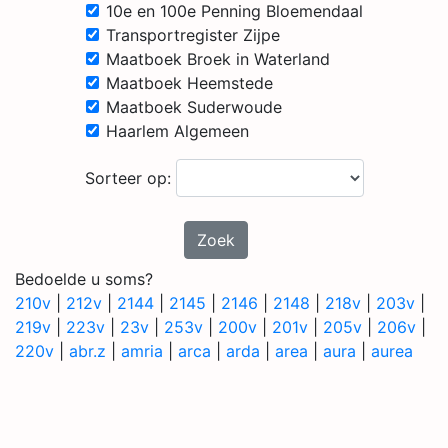
10e en 100e Penning Bloemendaal
Transportregister Zijpe
Maatboek Broek in Waterland
Maatboek Heemstede
Maatboek Suderwoude
Haarlem Algemeen
Sorteer op:
Zoek
Bedoelde u soms?
210v
|
212v
|
2144
|
2145
|
2146
|
2148
|
218v
|
203v
|
219v
|
223v
|
23v
|
253v
|
200v
|
201v
|
205v
|
206v
|
220v
|
abr.z
|
amria
|
arca
|
arda
|
area
|
aura
|
aurea