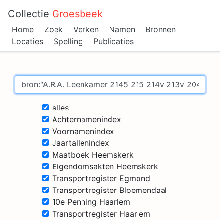
Collectie
Groesbeek
Home
Zoek
Verken
Namen
Bronnen
Locaties
Spelling
Publicaties
alles
Achternamenindex
Voornamenindex
Jaartallenindex
Maatboek Heemskerk
Eigendomsakten Heemskerk
Transportregister Egmond
Transportregister Bloemendaal
10e Penning Haarlem
Transportregister Haarlem