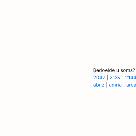
Bedoelde u soms?
204v
|
213v
|
214
abr.z
|
amria
|
arc