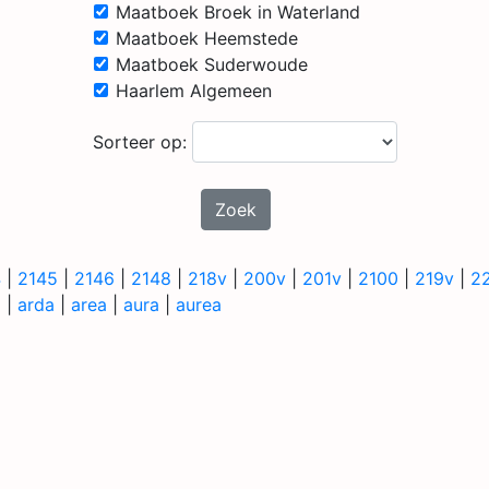
Maatboek Broek in Waterland
Maatboek Heemstede
Maatboek Suderwoude
Haarlem Algemeen
Sorteer op:
Zoek
4
|
2145
|
2146
|
2148
|
218v
|
200v
|
201v
|
2100
|
219v
|
2
a
|
arda
|
area
|
aura
|
aurea