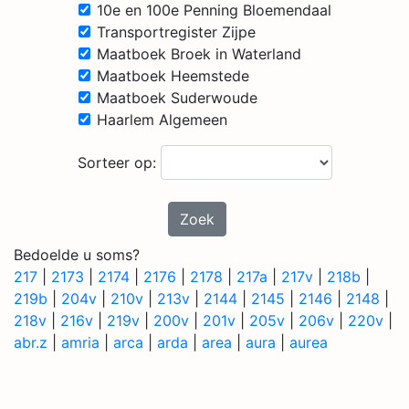
10e en 100e Penning Bloemendaal
Transportregister Zijpe
Maatboek Broek in Waterland
Maatboek Heemstede
Maatboek Suderwoude
Haarlem Algemeen
Sorteer op:
Zoek
Bedoelde u soms?
217
|
2173
|
2174
|
2176
|
2178
|
217a
|
217v
|
218b
|
219b
|
204v
|
210v
|
213v
|
2144
|
2145
|
2146
|
2148
|
218v
|
216v
|
219v
|
200v
|
201v
|
205v
|
206v
|
220v
|
abr.z
|
amria
|
arca
|
arda
|
area
|
aura
|
aurea