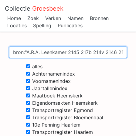
Collectie
Groesbeek
Home
Zoek
Verken
Namen
Bronnen
Locaties
Spelling
Publicaties
alles
Achternamenindex
Voornamenindex
Jaartallenindex
Maatboek Heemskerk
Eigendomsakten Heemskerk
Transportregister Egmond
Transportregister Bloemendaal
10e Penning Haarlem
Transportregister Haarlem