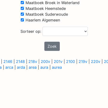
Maatboek Broek in Waterland
Maatboek Heemstede
Maatboek Suderwoude
Haarlem Algemeen
Sorteer op:
Zoek
|
2146
|
2148
|
218v
|
200v
|
201v
|
2100
|
219v
|
220v
|
2
a
|
arca
|
arda
|
area
|
aura
|
aurea