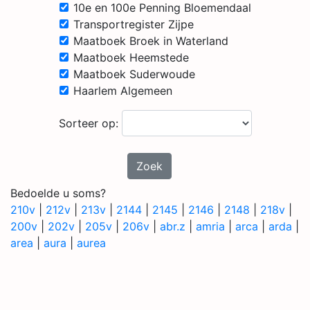
10e en 100e Penning Bloemendaal
Transportregister Zijpe
Maatboek Broek in Waterland
Maatboek Heemstede
Maatboek Suderwoude
Haarlem Algemeen
Sorteer op:
Zoek
Bedoelde u soms?
210v
|
212v
|
213v
|
2144
|
2145
|
2146
|
2148
|
218v
|
200v
|
202v
|
205v
|
206v
|
abr.z
|
amria
|
arca
|
arda
|
area
|
aura
|
aurea