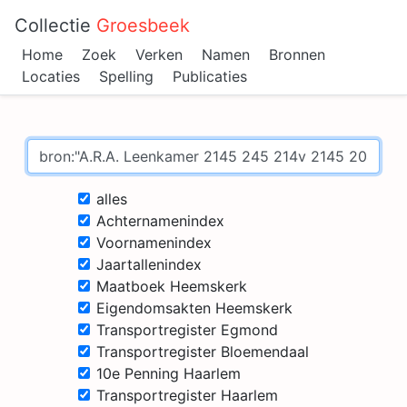
Collectie
Groesbeek
Home
Zoek
Verken
Namen
Bronnen
Locaties
Spelling
Publicaties
alles
Achternamenindex
Voornamenindex
Jaartallenindex
Maatboek Heemskerk
Eigendomsakten Heemskerk
Transportregister Egmond
Transportregister Bloemendaal
10e Penning Haarlem
Transportregister Haarlem