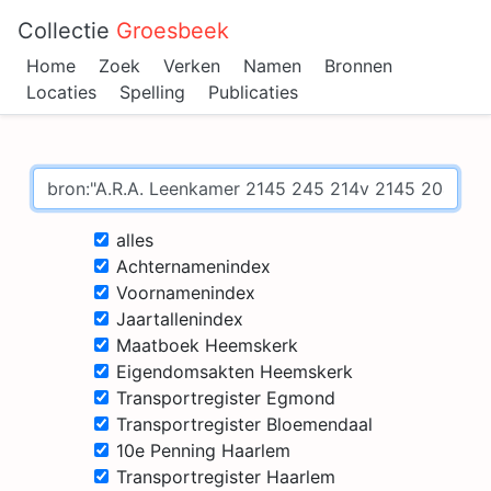
Collectie
Groesbeek
Home
Zoek
Verken
Namen
Bronnen
Locaties
Spelling
Publicaties
alles
Achternamenindex
Voornamenindex
Jaartallenindex
Maatboek Heemskerk
Eigendomsakten Heemskerk
Transportregister Egmond
Transportregister Bloemendaal
10e Penning Haarlem
Transportregister Haarlem