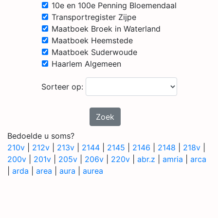
10e en 100e Penning Bloemendaal
Transportregister Zijpe
Maatboek Broek in Waterland
Maatboek Heemstede
Maatboek Suderwoude
Haarlem Algemeen
Sorteer op:
Zoek
Bedoelde u soms?
210v
|
212v
|
213v
|
2144
|
2145
|
2146
|
2148
|
218v
|
200v
|
201v
|
205v
|
206v
|
220v
|
abr.z
|
amria
|
arca
|
arda
|
area
|
aura
|
aurea