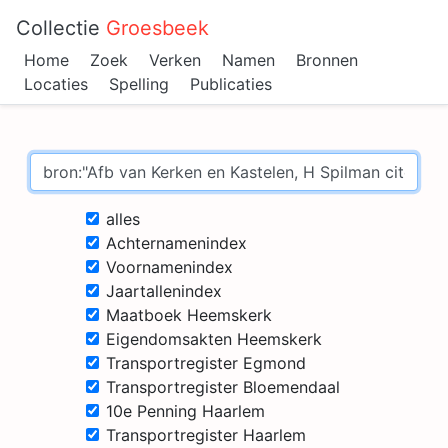
Collectie
Groesbeek
Home
Zoek
Verken
Namen
Bronnen
Locaties
Spelling
Publicaties
alles
Achternamenindex
Voornamenindex
Jaartallenindex
Maatboek Heemskerk
Eigendomsakten Heemskerk
Transportregister Egmond
Transportregister Bloemendaal
10e Penning Haarlem
Transportregister Haarlem