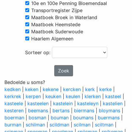
10e en 100e Penning Bloemendaal
Transportregister Zijpe
Maatboek Broek in Waterland
Maatboek Heemstede
Maatboek Suderwoude
Haarlem Algemeen
Sorteer op:
Zoek
Bedoelde u soms?
kedken
|
keken
|
kekene
|
kercken
|
kerk
|
kerke
|
kerkrek
|
kerpen
|
keuken
|
keulen
|
klerken
|
kasteel
|
kasteele
|
kasteelen
|
kastelein
|
kasteleyn
|
kastelien
|
kesteren
|
beemans
|
bertans
|
biermans
|
bloymans
|
boerman
|
bosman
|
bouman
|
boumans
|
buermans
|
burman
|
schilman
|
scildman
|
scilman
|
sciltman
|
scipman
|
specman
|
speelman
|
spijcman
|
spikeman
|