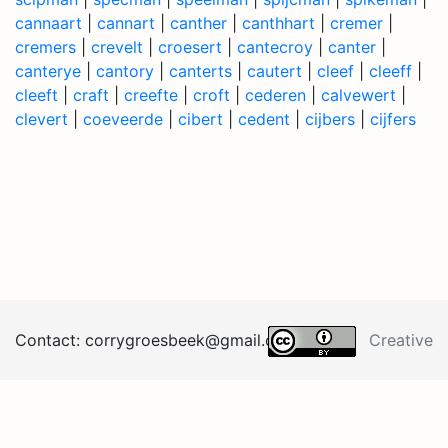
cannaart
|
cannart
|
canther
|
canthhart
|
cremer
|
cremers
|
crevelt
|
croesert
|
cantecroy
|
canter
|
canterye
|
cantory
|
canterts
|
cautert
|
cleef
|
cleeff
|
cleeft
|
craft
|
creefte
|
croft
|
cederen
|
calvewert
|
clevert
|
coeveerde
|
cibert
|
cedent
|
cijbers
|
cijfers
Contact:
corrygroesb
eek@
gma
il.
co
m
Creative
Commons BY 4.0