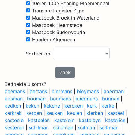
10e en 100e Penning Bloemendaal
Transportregister Zijpe
Maatboek Broek in Waterland
Maatboek Heemstede
Maatboek Suderwoude
Haarlem Algemeen
Sorteer op:
Zoek
Bedoelde u soms?
beemans
|
bertans
|
biermans
|
bloymans
|
boerman
|
bosman
|
bouman
|
boumans
|
buermans
|
burman
|
kedken
|
keken
|
kekene
|
kercken
|
kerk
|
kerke
|
kerkrek
|
kerpen
|
keuken
|
keulen
|
klerken
|
kasteel
|
kasteele
|
kasteelen
|
kastelein
|
kasteleyn
|
kastelien
|
kesteren
|
schilman
|
scildman
|
scilman
|
sciltman
|
scipman
|
specman
|
speelman
|
spijcman
|
spikeman
|