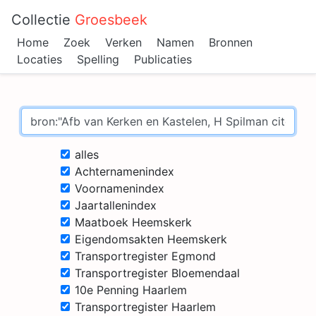
Collectie
Groesbeek
Home
Zoek
Verken
Namen
Bronnen
Locaties
Spelling
Publicaties
alles
Achternamenindex
Voornamenindex
Jaartallenindex
Maatboek Heemskerk
Eigendomsakten Heemskerk
Transportregister Egmond
Transportregister Bloemendaal
10e Penning Haarlem
Transportregister Haarlem