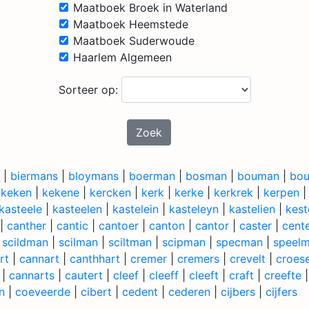
Maatboek Broek in Waterland
Maatboek Heemstede
Maatboek Suderwoude
Haarlem Algemeen
Sorteer op:
Zoek
|
biermans
|
bloymans
|
boerman
|
bosman
|
bouman
|
bo
|
keken
|
kekene
|
kercken
|
kerk
|
kerke
|
kerkrek
|
kerpen
kasteele
|
kasteelen
|
kastelein
|
kasteleyn
|
kastelien
|
kest
|
canther
|
cantic
|
cantoer
|
canton
|
cantor
|
caster
|
cent
|
scildman
|
scilman
|
sciltman
|
scipman
|
specman
|
speel
rt
|
cannart
|
canthhart
|
cremer
|
cremers
|
crevelt
|
croese
|
cannarts
|
cautert
|
cleef
|
cleeff
|
cleeft
|
craft
|
creefte
n
|
coeveerde
|
cibert
|
cedent
|
cederen
|
cijbers
|
cijfers