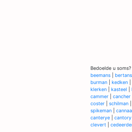
Bedoelde u soms?
beemans
|
bertans
burman
|
kedken
klerken
|
kasteel
|
cammer
|
cancher
coster
|
schilman
spikeman
|
cannaa
canterye
|
cantory
clevert
|
cedeerde