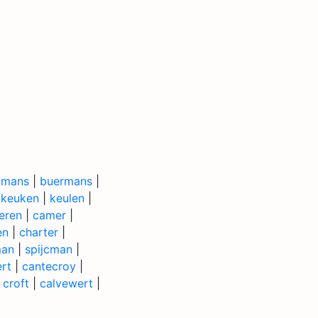
umans
|
buermans
|
|
keuken
|
keulen
|
eren
|
camer
|
en
|
charter
|
man
|
spijcman
|
rt
|
cantecroy
|
|
croft
|
calvewert
|