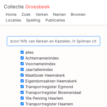
Collectie
Groesbeek
Home
Zoek
Verken
Namen
Bronnen
Locaties
Spelling
Publicaties
alles
Achternamenindex
Voornamenindex
Jaartallenindex
Maatboek Heemskerk
Eigendomsakten Heemskerk
Transportregister Egmond
Transportregister Bloemendaal
10e Penning Haarlem
Transportregister Haarlem