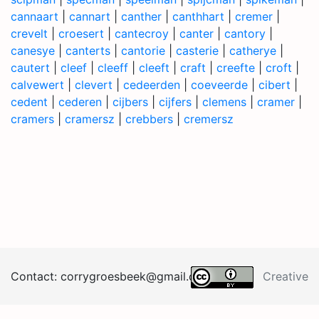
cannaart
|
cannart
|
canther
|
canthhart
|
cremer
|
crevelt
|
croesert
|
cantecroy
|
canter
|
cantory
|
canesye
|
canterts
|
cantorie
|
casterie
|
catherye
|
cautert
|
cleef
|
cleeff
|
cleeft
|
craft
|
creefte
|
croft
|
calvewert
|
clevert
|
cedeerden
|
coeveerde
|
cibert
|
cedent
|
cederen
|
cijbers
|
cijfers
|
clemens
|
cramer
|
cramers
|
cramersz
|
crebbers
|
cremersz
Contact:
corrygroesb
eek@
gma
il.
co
m
Creative