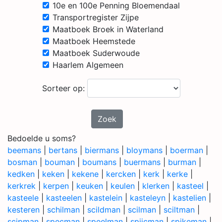
10e en 100e Penning Bloemendaal
Transportregister Zijpe
Maatboek Broek in Waterland
Maatboek Heemstede
Maatboek Suderwoude
Haarlem Algemeen
Sorteer op:
Zoek
Bedoelde u soms?
beemans
|
bertans
|
biermans
|
bloymans
|
boerman
|
bosman
|
bouman
|
boumans
|
buermans
|
burman
|
kedken
|
keken
|
kekene
|
kercken
|
kerk
|
kerke
|
kerkrek
|
kerpen
|
keuken
|
keulen
|
klerken
|
kasteel
|
kasteele
|
kasteelen
|
kastelein
|
kasteleyn
|
kastelien
|
kesteren
|
schilman
|
scildman
|
scilman
|
sciltman
|
scipman
|
specman
|
speelman
|
spijcman
|
spikeman
|