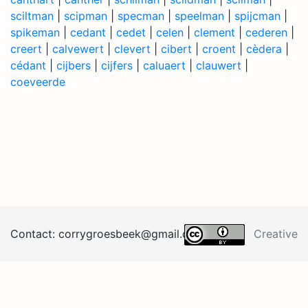
sciltman
|
scipman
|
specman
|
speelman
|
spijcman
|
spikeman
|
cedant
|
cedet
|
celen
|
clement
|
cederen
|
creert
|
calvewert
|
clevert
|
cibert
|
croent
|
cèdera
|
cédant
|
cijbers
|
cijfers
|
caluaert
|
clauwert
|
coeveerde
Contact:
corrygroesb
eek@
gma
il.
co
m
Creative
Commons BY 4.0