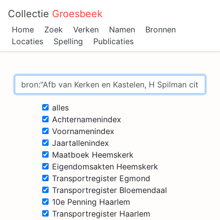
Collectie
Groesbeek
Home
Zoek
Verken
Namen
Bronnen
Locaties
Spelling
Publicaties
alles
Achternamenindex
Voornamenindex
Jaartallenindex
Maatboek Heemskerk
Eigendomsakten Heemskerk
Transportregister Egmond
Transportregister Bloemendaal
10e Penning Haarlem
Transportregister Haarlem