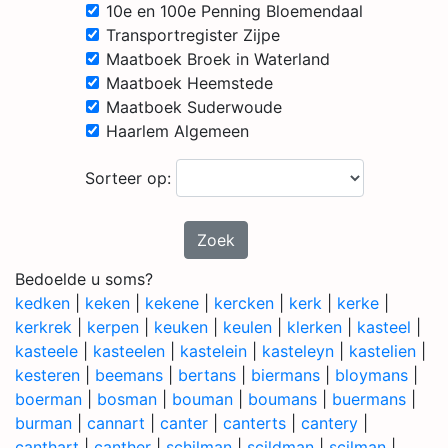
10e en 100e Penning Bloemendaal
Transportregister Zijpe
Maatboek Broek in Waterland
Maatboek Heemstede
Maatboek Suderwoude
Haarlem Algemeen
Sorteer op:
Zoek
Bedoelde u soms?
kedken
|
keken
|
kekene
|
kercken
|
kerk
|
kerke
|
kerkrek
|
kerpen
|
keuken
|
keulen
|
klerken
|
kasteel
|
kasteele
|
kasteelen
|
kastelein
|
kasteleyn
|
kastelien
|
kesteren
|
beemans
|
bertans
|
biermans
|
bloymans
|
boerman
|
bosman
|
bouman
|
boumans
|
buermans
|
burman
|
cannart
|
canter
|
canterts
|
cantery
|
canthart
|
canther
|
schilman
|
scildman
|
scilman
|