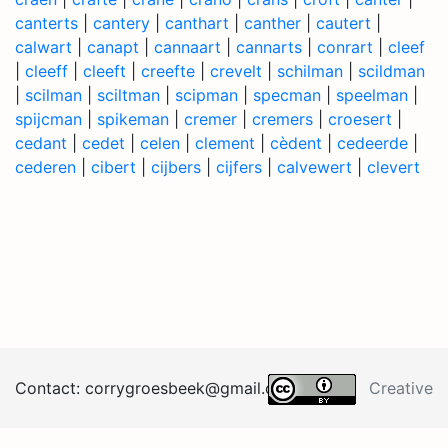
canterts
|
cantery
|
canthart
|
canther
|
cautert
|
calwart
|
canapt
|
cannaart
|
cannarts
|
conrart
|
cleef
|
cleeff
|
cleeft
|
creefte
|
crevelt
|
schilman
|
scildman
|
scilman
|
sciltman
|
scipman
|
specman
|
speelman
|
spijcman
|
spikeman
|
cremer
|
cremers
|
croesert
|
cedant
|
cedet
|
celen
|
clement
|
cèdent
|
cedeerde
|
cederen
|
cibert
|
cijbers
|
cijfers
|
calvewert
|
clevert
Contact:
corrygroesb
eek@
gma
il.
co
m
Creative