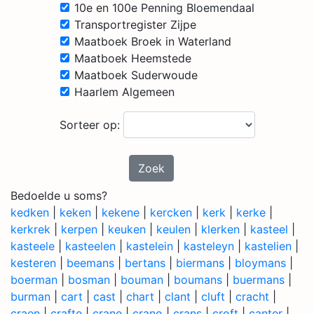
10e en 100e Penning Bloemendaal
Transportregister Zijpe
Maatboek Broek in Waterland
Maatboek Heemstede
Maatboek Suderwoude
Haarlem Algemeen
Sorteer op:
Zoek
Bedoelde u soms?
kedken
|
keken
|
kekene
|
kercken
|
kerk
|
kerke
|
kerkrek
|
kerpen
|
keuken
|
keulen
|
klerken
|
kasteel
|
kasteele
|
kasteelen
|
kastelein
|
kasteleyn
|
kastelien
|
kesteren
|
beemans
|
bertans
|
biermans
|
bloymans
|
boerman
|
bosman
|
bouman
|
boumans
|
buermans
|
burman
|
cart
|
cast
|
chart
|
clant
|
cluft
|
cracht
|
craen
|
crafte
|
crane
|
crano
|
crans
|
croft
|
canter
|