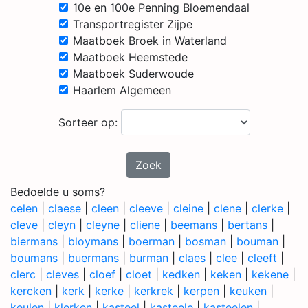
10e en 100e Penning Bloemendaal
Transportregister Zijpe
Maatboek Broek in Waterland
Maatboek Heemstede
Maatboek Suderwoude
Haarlem Algemeen
Sorteer op:
Zoek
Bedoelde u soms?
celen
|
claese
|
cleen
|
cleeve
|
cleine
|
clene
|
clerke
|
cleve
|
cleyn
|
cleyne
|
cliene
|
beemans
|
bertans
|
biermans
|
bloymans
|
boerman
|
bosman
|
bouman
|
boumans
|
buermans
|
burman
|
claes
|
clee
|
cleeft
|
clerc
|
cleves
|
cloef
|
cloet
|
kedken
|
keken
|
kekene
|
kercken
|
kerk
|
kerke
|
kerkrek
|
kerpen
|
keuken
|
keulen
|
klerken
|
kasteel
|
kasteele
|
kasteelen
|