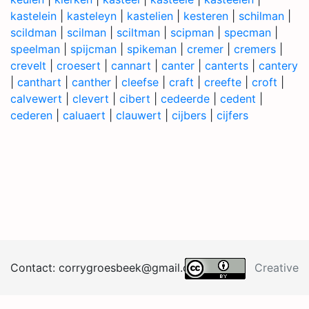
kastelein
|
kasteleyn
|
kastelien
|
kesteren
|
schilman
|
scildman
|
scilman
|
sciltman
|
scipman
|
specman
|
speelman
|
spijcman
|
spikeman
|
cremer
|
cremers
|
crevelt
|
croesert
|
cannart
|
canter
|
canterts
|
cantery
|
canthart
|
canther
|
cleefse
|
craft
|
creefte
|
croft
|
calvewert
|
clevert
|
cibert
|
cedeerde
|
cedent
|
cederen
|
caluaert
|
clauwert
|
cijbers
|
cijfers
Contact:
corrygroesb
eek@
gma
il.
co
m
Creative