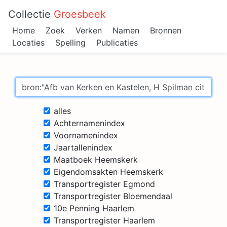
Collectie
Groesbeek
Home
Zoek
Verken
Namen
Bronnen
Locaties
Spelling
Publicaties
alles
Achternamenindex
Voornamenindex
Jaartallenindex
Maatboek Heemskerk
Eigendomsakten Heemskerk
Transportregister Egmond
Transportregister Bloemendaal
10e Penning Haarlem
Transportregister Haarlem