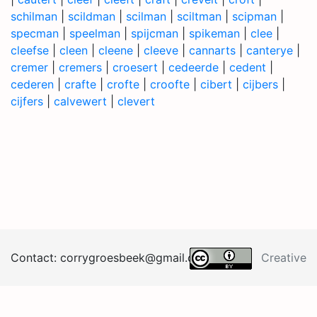
schilman
|
scildman
|
scilman
|
sciltman
|
scipman
|
specman
|
speelman
|
spijcman
|
spikeman
|
clee
|
cleefse
|
cleen
|
cleene
|
cleeve
|
cannarts
|
canterye
|
cremer
|
cremers
|
croesert
|
cedeerde
|
cedent
|
cederen
|
crafte
|
crofte
|
croofte
|
cibert
|
cijbers
|
cijfers
|
calvewert
|
clevert
Contact:
corrygroesb
eek@
gma
il.
co
m
Creative
Commons BY 4.0