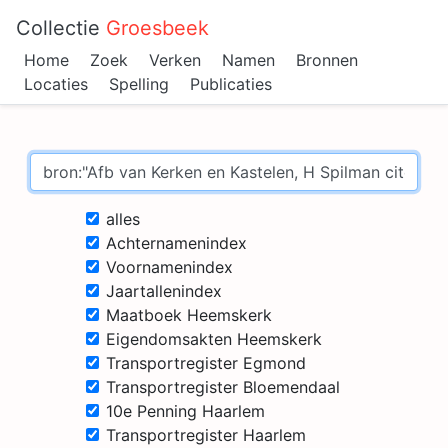
Collectie
Groesbeek
Home
Zoek
Verken
Namen
Bronnen
Locaties
Spelling
Publicaties
alles
Achternamenindex
Voornamenindex
Jaartallenindex
Maatboek Heemskerk
Eigendomsakten Heemskerk
Transportregister Egmond
Transportregister Bloemendaal
10e Penning Haarlem
Transportregister Haarlem