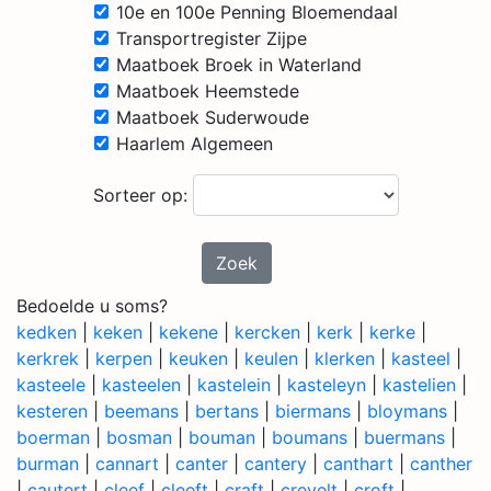
10e en 100e Penning Bloemendaal
Transportregister Zijpe
Maatboek Broek in Waterland
Maatboek Heemstede
Maatboek Suderwoude
Haarlem Algemeen
Sorteer op:
Zoek
Bedoelde u soms?
kedken
|
keken
|
kekene
|
kercken
|
kerk
|
kerke
|
kerkrek
|
kerpen
|
keuken
|
keulen
|
klerken
|
kasteel
|
kasteele
|
kasteelen
|
kastelein
|
kasteleyn
|
kastelien
|
kesteren
|
beemans
|
bertans
|
biermans
|
bloymans
|
boerman
|
bosman
|
bouman
|
boumans
|
buermans
|
burman
|
cannart
|
canter
|
cantery
|
canthart
|
canther
|
cautert
|
cleef
|
cleeft
|
craft
|
crevelt
|
croft
|