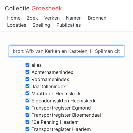
Collectie
Groesbeek
Home
Zoek
Verken
Namen
Bronnen
Locaties
Spelling
Publicaties
alles
Achternamenindex
Voornamenindex
Jaartallenindex
Maatboek Heemskerk
Eigendomsakten Heemskerk
Transportregister Egmond
Transportregister Bloemendaal
10e Penning Haarlem
Transportregister Haarlem