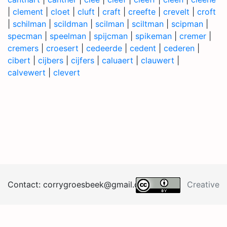
|
clement
|
cloet
|
cluft
|
craft
|
creefte
|
crevelt
|
croft
|
schilman
|
scildman
|
scilman
|
sciltman
|
scipman
|
specman
|
speelman
|
spijcman
|
spikeman
|
cremer
|
cremers
|
croesert
|
cedeerde
|
cedent
|
cederen
|
cibert
|
cijbers
|
cijfers
|
caluaert
|
clauwert
|
calvewert
|
clevert
Contact:
corrygroesb
eek@
gma
il.
co
m
Creative
Commons BY 4.0