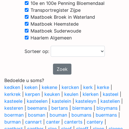
10e en 100e Penning Bloemendaal
Transportregister Zijpe
Maatboek Broek in Waterland
Maatboek Heemstede
Maatboek Suderwoude
Haarlem Algemeen
Sorteer op:
Zoek
Bedoelde u soms?
kedken
|
keken
|
kekene
|
kercken
|
kerk
|
kerke
|
kerkrek
|
kerpen
|
keuken
|
keulen
|
klerken
|
kasteel
|
kasteele
|
kasteelen
|
kastelein
|
kasteleyn
|
kastelien
|
kesteren
|
beemans
|
bertans
|
biermans
|
bloymans
|
boerman
|
bosman
|
bouman
|
boumans
|
buermans
|
burman
|
cannart
|
canter
|
canterts
|
cantery
|
canthart
|
canther
|
clee
|
cleef
|
cleeff
|
cleen
|
cleene