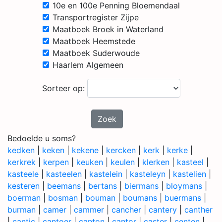
10e en 100e Penning Bloemendaal
Transportregister Zijpe
Maatboek Broek in Waterland
Maatboek Heemstede
Maatboek Suderwoude
Haarlem Algemeen
Sorteer op:
Zoek
Bedoelde u soms?
kedken
|
keken
|
kekene
|
kercken
|
kerk
|
kerke
|
kerkrek
|
kerpen
|
keuken
|
keulen
|
klerken
|
kasteel
|
kasteele
|
kasteelen
|
kastelein
|
kasteleyn
|
kastelien
|
kesteren
|
beemans
|
bertans
|
biermans
|
bloymans
|
boerman
|
bosman
|
bouman
|
boumans
|
buermans
|
burman
|
camer
|
cammer
|
cancher
|
cantery
|
canther
|
cantic
|
cantoer
|
canton
|
cantor
|
caster
|
centen
|