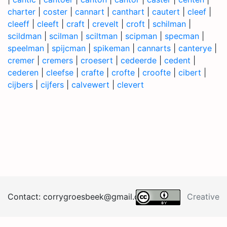
charter
|
coster
|
cannart
|
canthart
|
cautert
|
cleef
|
cleeff
|
cleeft
|
craft
|
crevelt
|
croft
|
schilman
|
scildman
|
scilman
|
sciltman
|
scipman
|
specman
|
speelman
|
spijcman
|
spikeman
|
cannarts
|
canterye
|
cremer
|
cremers
|
croesert
|
cedeerde
|
cedent
|
cederen
|
cleefse
|
crafte
|
crofte
|
croofte
|
cibert
|
cijbers
|
cijfers
|
calvewert
|
clevert
Contact:
corrygroesb
eek@
gma
il.
co
m
Creative