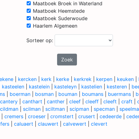
Maatboek Broek in Waterland
Maatboek Heemstede
Maatboek Suderwoude
Haarlem Algemeen
Sorteer op:
Zoek
ekene
|
kercken
|
kerk
|
kerke
|
kerkrek
|
kerpen
|
keuken
|
|
kasteelen
|
kastelein
|
kasteleyn
|
kastelien
|
kesteren
|
be
ns
|
boerman
|
bosman
|
bouman
|
boumans
|
buermans
|
b
cantery
|
canthart
|
canther
|
cleef
|
cleeff
|
cleeft
|
craft
|
scildman
|
scilman
|
sciltman
|
scipman
|
specman
|
speelma
|
cremers
|
croeser
|
cromstert
|
crusert
|
cedeerde
|
cede
jfers
|
caluaert
|
clauwert
|
calvewert
|
clevert