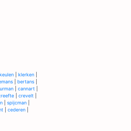
keulen
|
klerken
|
emans
|
bertans
|
urman
|
cannart
|
creefte
|
crevelt
|
n
|
spijcman
|
nt
|
cederen
|