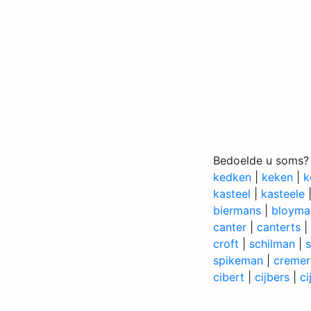
Bedoelde u soms?
kedken
|
keken
|
k
kasteel
|
kasteele
biermans
|
bloyma
canter
|
canterts
|
croft
|
schilman
|
spikeman
|
cremer
cibert
|
cijbers
|
ci