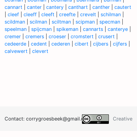
cannart
|
canter
|
cantery
|
canthart
|
canther
|
cautert
|
cleef
|
cleeff
|
cleeft
|
creefte
|
crevelt
|
schilman
|
scildman
|
scilman
|
sciltman
|
scipman
|
specman
|
speelman
|
spijcman
|
spikeman
|
cannarts
|
canterye
|
cremer
|
cremers
|
croeser
|
cromstert
|
crusert
|
cedeerde
|
cedent
|
cederen
|
cibert
|
cijbers
|
cijfers
|
calvewert
|
clevert
Contact:
corrygroesb
eek@
gma
il.
co
m
Creative