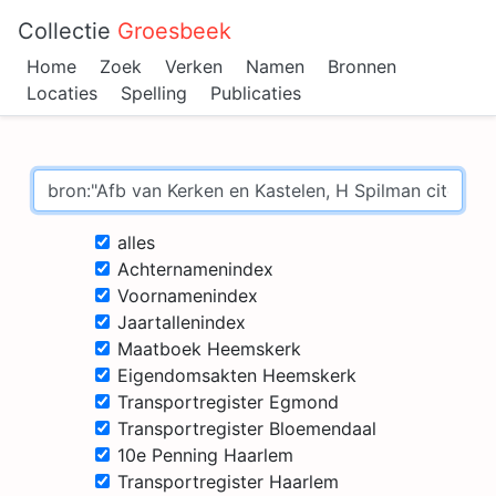
Collectie
Groesbeek
Home
Zoek
Verken
Namen
Bronnen
Locaties
Spelling
Publicaties
alles
Achternamenindex
Voornamenindex
Jaartallenindex
Maatboek Heemskerk
Eigendomsakten Heemskerk
Transportregister Egmond
Transportregister Bloemendaal
10e Penning Haarlem
Transportregister Haarlem