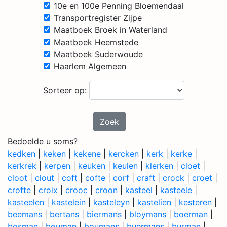
10e en 100e Penning Bloemendaal
Transportregister Zijpe
Maatboek Broek in Waterland
Maatboek Heemstede
Maatboek Suderwoude
Haarlem Algemeen
Sorteer op:
Zoek
Bedoelde u soms?
kedken
|
keken
|
kekene
|
kercken
|
kerk
|
kerke
|
kerkrek
|
kerpen
|
keuken
|
keulen
|
klerken
|
cloet
|
cloot
|
clout
|
coft
|
cofte
|
corf
|
craft
|
crock
|
croet
|
crofte
|
croix
|
crooc
|
croon
|
kasteel
|
kasteele
|
kasteelen
|
kastelein
|
kasteleyn
|
kastelien
|
kesteren
|
beemans
|
bertans
|
biermans
|
bloymans
|
boerman
|
bosman
|
bouman
|
boumans
|
buermans
|
burman
|