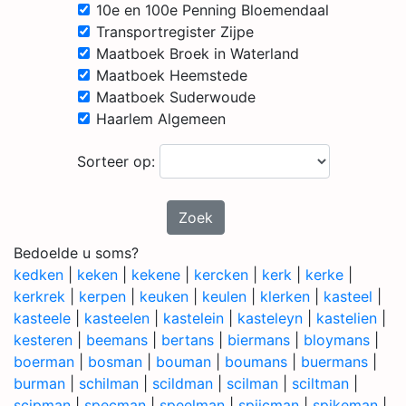
10e en 100e Penning Bloemendaal
Transportregister Zijpe
Maatboek Broek in Waterland
Maatboek Heemstede
Maatboek Suderwoude
Haarlem Algemeen
Sorteer op:
Zoek
Bedoelde u soms?
kedken
|
keken
|
kekene
|
kercken
|
kerk
|
kerke
|
kerkrek
|
kerpen
|
keuken
|
keulen
|
klerken
|
kasteel
|
kasteele
|
kasteelen
|
kastelein
|
kasteleyn
|
kastelien
|
kesteren
|
beemans
|
bertans
|
biermans
|
bloymans
|
boerman
|
bosman
|
bouman
|
boumans
|
buermans
|
burman
|
schilman
|
scildman
|
scilman
|
sciltman
|
scipman
|
specman
|
speelman
|
spijcman
|
spikeman
|