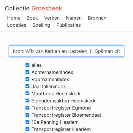
Collectie
Groesbeek
Home
Zoek
Verken
Namen
Bronnen
Locaties
Spelling
Publicaties
alles
Achternamenindex
Voornamenindex
Jaartallenindex
Maatboek Heemskerk
Eigendomsakten Heemskerk
Transportregister Egmond
Transportregister Bloemendaal
10e Penning Haarlem
Transportregister Haarlem