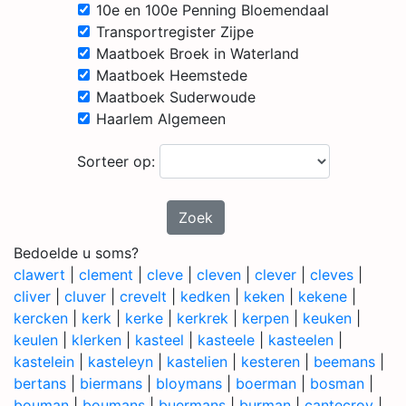
10e en 100e Penning Bloemendaal
Transportregister Zijpe
Maatboek Broek in Waterland
Maatboek Heemstede
Maatboek Suderwoude
Haarlem Algemeen
Sorteer op:
Zoek
Bedoelde u soms?
clawert
|
clement
|
cleve
|
cleven
|
clever
|
cleves
|
cliver
|
cluver
|
crevelt
|
kedken
|
keken
|
kekene
|
kercken
|
kerk
|
kerke
|
kerkrek
|
kerpen
|
keuken
|
keulen
|
klerken
|
kasteel
|
kasteele
|
kasteelen
|
kastelein
|
kasteleyn
|
kastelien
|
kesteren
|
beemans
|
bertans
|
biermans
|
bloymans
|
boerman
|
bosman
|
bouman
|
boumans
|
buermans
|
burman
|
cantecroy
|