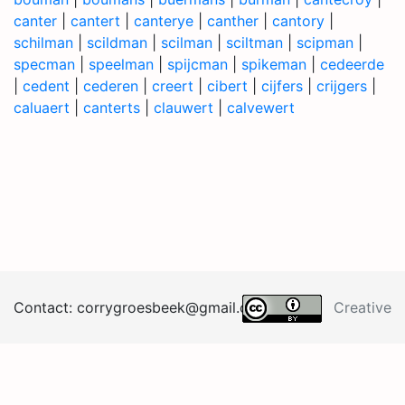
canter
|
cantert
|
canterye
|
canther
|
cantory
|
schilman
|
scildman
|
scilman
|
sciltman
|
scipman
|
specman
|
speelman
|
spijcman
|
spikeman
|
cedeerde
|
cedent
|
cederen
|
creert
|
cibert
|
cijfers
|
crijgers
|
caluaert
|
canterts
|
clauwert
|
calvewert
Contact:
corrygroesb
eek@
gma
il.
co
m
Creative
Commons BY 4.0