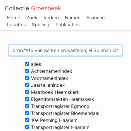
Collectie
Groesbeek
Home
Zoek
Verken
Namen
Bronnen
Locaties
Spelling
Publicaties
alles
Achternamenindex
Voornamenindex
Jaartallenindex
Maatboek Heemskerk
Eigendomsakten Heemskerk
Transportregister Egmond
Transportregister Bloemendaal
10e Penning Haarlem
Transportregister Haarlem