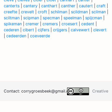
canterts
|
cantery
|
canthart
|
canther
|
cautert
|
craft
|
creefte
|
crevelt
|
croft
|
schilman
|
scildman
|
scilman
|
sciltman
|
scipman
|
specman
|
speelman
|
spijcman
|
spikeman
|
cremer
|
cremers
|
croesert
|
cedent
|
cederen
|
cibert
|
cijfers
|
crijgers
|
calvewert
|
clevert
|
cedeerden
|
coeveerde
Contact:
corrygroesb
eek@
gma
il.
co
m
Creative
Commons BY 4.0