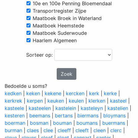
10e en 100e Penning Bloemendaal
Transportregister Zijpe
Maatboek Broek in Waterland
Maatboek Heemstede
Maatboek Suderwoude
Haarlem Algemeen
Sorteer op:
Zoek
Bedoelde u soms?
kedken
|
keken
|
kekene
|
kercken
|
kerk
|
kerke
|
kerkrek
|
kerpen
|
keuken
|
keulen
|
klerken
|
kasteel
|
kasteele
|
kasteelen
|
kastelein
|
kasteleyn
|
kastelien
|
kesteren
|
beemans
|
bertans
|
biermans
|
bloymans
|
boerman
|
bosman
|
bouman
|
boumans
|
buermans
|
burman
|
claes
|
clee
|
cleeff
|
cleeft
|
cleen
|
clerc
|
cleve
|
cleves
|
cloef
|
cloet
|
cannart
|
canter
|