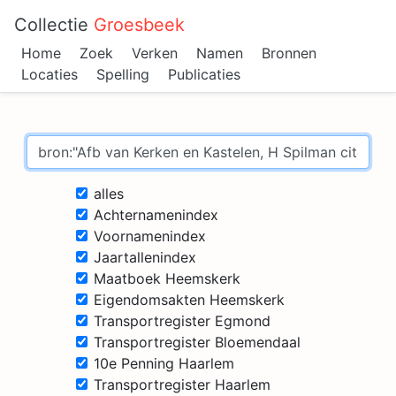
Collectie
Groesbeek
Home
Zoek
Verken
Namen
Bronnen
Locaties
Spelling
Publicaties
alles
Achternamenindex
Voornamenindex
Jaartallenindex
Maatboek Heemskerk
Eigendomsakten Heemskerk
Transportregister Egmond
Transportregister Bloemendaal
10e Penning Haarlem
Transportregister Haarlem