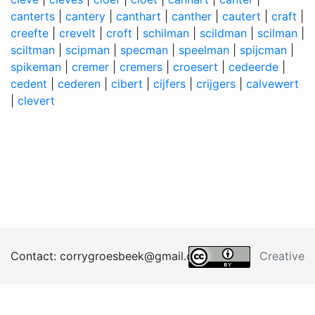
canterts
|
cantery
|
canthart
|
canther
|
cautert
|
craft
|
creefte
|
crevelt
|
croft
|
schilman
|
scildman
|
scilman
|
sciltman
|
scipman
|
specman
|
speelman
|
spijcman
|
spikeman
|
cremer
|
cremers
|
croesert
|
cedeerde
|
cedent
|
cederen
|
cibert
|
cijfers
|
crijgers
|
calvewert
|
clevert
Contact:
corrygroesb
eek@
gma
il.
co
m
Creative
Commons BY 4.0