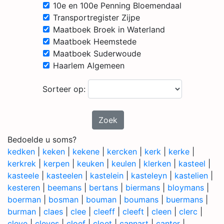
10e en 100e Penning Bloemendaal
Transportregister Zijpe
Maatboek Broek in Waterland
Maatboek Heemstede
Maatboek Suderwoude
Haarlem Algemeen
Sorteer op:
Zoek
Bedoelde u soms?
kedken
|
keken
|
kekene
|
kercken
|
kerk
|
kerke
|
kerkrek
|
kerpen
|
keuken
|
keulen
|
klerken
|
kasteel
|
kasteele
|
kasteelen
|
kastelein
|
kasteleyn
|
kastelien
|
kesteren
|
beemans
|
bertans
|
biermans
|
bloymans
|
boerman
|
bosman
|
bouman
|
boumans
|
buermans
|
burman
|
claes
|
clee
|
cleeff
|
cleeft
|
cleen
|
clerc
|
cleve
|
cleves
|
cloef
|
cloet
|
cannart
|
canter
|