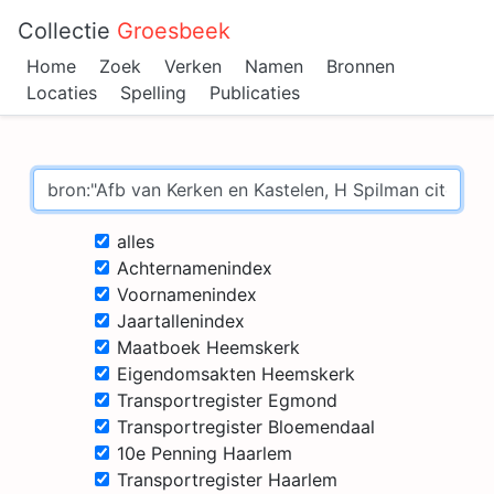
Collectie
Groesbeek
Home
Zoek
Verken
Namen
Bronnen
Locaties
Spelling
Publicaties
alles
Achternamenindex
Voornamenindex
Jaartallenindex
Maatboek Heemskerk
Eigendomsakten Heemskerk
Transportregister Egmond
Transportregister Bloemendaal
10e Penning Haarlem
Transportregister Haarlem