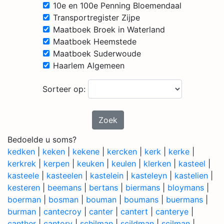
10e en 100e Penning Bloemendaal
Transportregister Zijpe
Maatboek Broek in Waterland
Maatboek Heemstede
Maatboek Suderwoude
Haarlem Algemeen
Sorteer op:
Zoek
Bedoelde u soms?
kedken
|
keken
|
kekene
|
kercken
|
kerk
|
kerke
|
kerkrek
|
kerpen
|
keuken
|
keulen
|
klerken
|
kasteel
|
kasteele
|
kasteelen
|
kastelein
|
kasteleyn
|
kastelien
|
kesteren
|
beemans
|
bertans
|
biermans
|
bloymans
|
boerman
|
bosman
|
bouman
|
boumans
|
buermans
|
burman
|
cantecroy
|
canter
|
cantert
|
canterye
|
canther
|
cantory
|
schilman
|
scildman
|
scilman
|