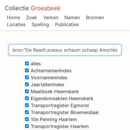
Collectie
Groesbeek
Home
Zoek
Verken
Namen
Bronnen
Locaties
Spelling
Publicaties
alles
Achternamenindex
Voornamenindex
Jaartallenindex
Maatboek Heemskerk
Eigendomsakten Heemskerk
Transportregister Egmond
Transportregister Bloemendaal
10e Penning Haarlem
Transportregister Haarlem