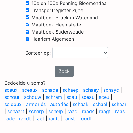
10e en 100e Penning Bloemendaal
Transportregister Zijpe
Maatboek Broek in Waterland
Maatboek Heemstede
Maatboek Suderwoude
Haarlem Algemeen
Sorteer op:
Zoek
Bedoelde u soms?
scaux
|
sceaux
|
schade
|
schaep
|
schaey
|
schayc
|
schout
|
schouw
|
schram
|
scau
|
sceau
|
sceu
|
sclebux
|
armoriés
|
autoriés
|
schaak
|
schaal
|
schaar
|
schaart
|
scharp
|
schelp
|
raad
|
raads
|
raagt
|
raas
|
rade
|
raedt
|
raet
|
raidt
|
ranst
|
roodt