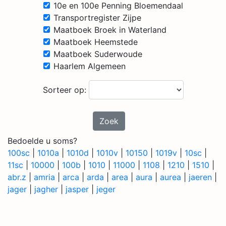
10e en 100e Penning Bloemendaal
Transportregister Zijpe
Maatboek Broek in Waterland
Maatboek Heemstede
Maatboek Suderwoude
Haarlem Algemeen
Sorteer op:
Zoek
Bedoelde u soms?
100sc
|
1010a
|
1010d
|
1010v
|
10150
|
1019v
|
10sc
|
11sc
|
10000
|
100b
|
1010
|
11000
|
1108
|
1210
|
1510
|
abr.z
|
amria
|
arca
|
arda
|
area
|
aura
|
aurea
|
jaeren
|
jager
|
jagher
|
jasper
|
jeger