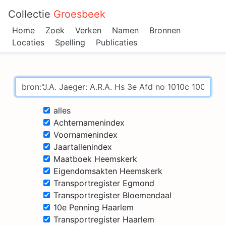
Collectie
Groesbeek
Home
Zoek
Verken
Namen
Bronnen
Locaties
Spelling
Publicaties
alles
Achternamenindex
Voornamenindex
Jaartallenindex
Maatboek Heemskerk
Eigendomsakten Heemskerk
Transportregister Egmond
Transportregister Bloemendaal
10e Penning Haarlem
Transportregister Haarlem