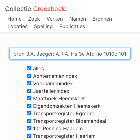
Collectie
Groesbeek
Home
Zoek
Verken
Namen
Bronnen
Locaties
Spelling
Publicaties
alles
Achternamenindex
Voornamenindex
Jaartallenindex
Maatboek Heemskerk
Eigendomsakten Heemskerk
Transportregister Egmond
Transportregister Bloemendaal
10e Penning Haarlem
Transportregister Haarlem