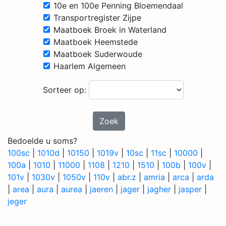
10e en 100e Penning Bloemendaal
Transportregister Zijpe
Maatboek Broek in Waterland
Maatboek Heemstede
Maatboek Suderwoude
Haarlem Algemeen
Sorteer op:
Zoek
Bedoelde u soms?
100sc
|
1010d
|
10150
|
1019v
|
10sc
|
11sc
|
10000
|
100a
|
1010
|
11000
|
1108
|
1210
|
1510
|
100b
|
100v
|
101v
|
1030v
|
1050v
|
110v
|
abr.z
|
amria
|
arca
|
arda
|
area
|
aura
|
aurea
|
jaeren
|
jager
|
jagher
|
jasper
|
jeger