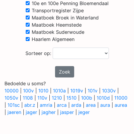
10e en 100e Penning Bloemendaal
Transportregister Zijpe
Maatboek Broek in Waterland
Maatboek Heemstede
Maatboek Suderwoude
Haarlem Algemeen
Sorteer op:
Zoek
Bedoelde u soms?
10000
|
100v
|
1010
|
1010a
|
1019v
|
101v
|
1030v
|
1050v
|
1108
|
110v
|
1210
|
1510
|
100b
|
1010d
|
11000
|
101sc
|
abr.z
|
amria
|
arca
|
arda
|
area
|
aura
|
aurea
|
jaeren
|
jager
|
jagher
|
jasper
|
jeger