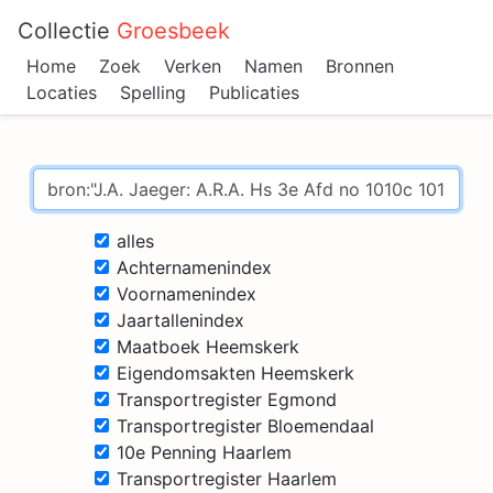
Collectie
Groesbeek
Home
Zoek
Verken
Namen
Bronnen
Locaties
Spelling
Publicaties
alles
Achternamenindex
Voornamenindex
Jaartallenindex
Maatboek Heemskerk
Eigendomsakten Heemskerk
Transportregister Egmond
Transportregister Bloemendaal
10e Penning Haarlem
Transportregister Haarlem