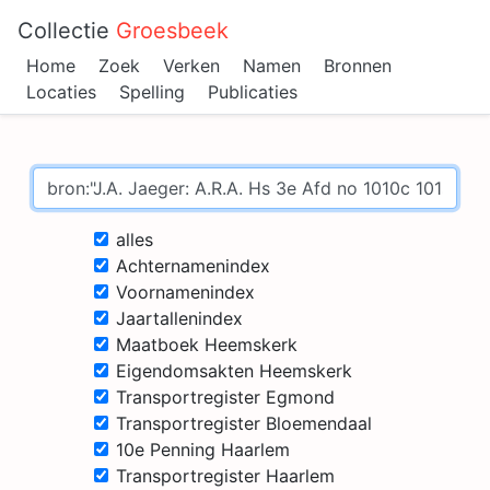
Collectie
Groesbeek
Home
Zoek
Verken
Namen
Bronnen
Locaties
Spelling
Publicaties
alles
Achternamenindex
Voornamenindex
Jaartallenindex
Maatboek Heemskerk
Eigendomsakten Heemskerk
Transportregister Egmond
Transportregister Bloemendaal
10e Penning Haarlem
Transportregister Haarlem