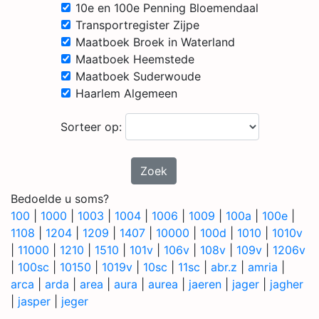
10e en 100e Penning Bloemendaal
Transportregister Zijpe
Maatboek Broek in Waterland
Maatboek Heemstede
Maatboek Suderwoude
Haarlem Algemeen
Sorteer op:
Zoek
Bedoelde u soms?
100
|
1000
|
1003
|
1004
|
1006
|
1009
|
100a
|
100e
|
1108
|
1204
|
1209
|
1407
|
10000
|
100d
|
1010
|
1010v
|
11000
|
1210
|
1510
|
101v
|
106v
|
108v
|
109v
|
1206v
|
100sc
|
10150
|
1019v
|
10sc
|
11sc
|
abr.z
|
amria
|
arca
|
arda
|
area
|
aura
|
aurea
|
jaeren
|
jager
|
jagher
|
jasper
|
jeger