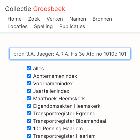
Collectie
Groesbeek
Home
Zoek
Verken
Namen
Bronnen
Locaties
Spelling
Publicaties
alles
Achternamenindex
Voornamenindex
Jaartallenindex
Maatboek Heemskerk
Eigendomsakten Heemskerk
Transportregister Egmond
Transportregister Bloemendaal
10e Penning Haarlem
Transportregister Haarlem