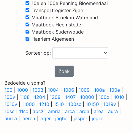
10e en 100e Penning Bloemendaal
Transportregister Zijpe
Maatboek Broek in Waterland
Maatboek Heemstede
Maatboek Suderwoude
Haarlem Algemeen
Sorteer op:
Zoek
Bedoelde u soms?
100
|
1000
|
1003
|
1004
|
1006
|
1009
|
100a
|
100e
|
100v
|
1108
|
1204
|
1209
|
1407
|
10000
|
100d
|
1010
|
1010v
|
11000
|
1210
|
1510
|
100sc
|
10150
|
1019v
|
10sc
|
11sc
|
abr.z
|
amria
|
arca
|
arda
|
area
|
aura
|
aurea
|
jaeren
|
jager
|
jagher
|
jasper
|
jeger