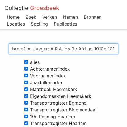
Collectie
Groesbeek
Home
Zoek
Verken
Namen
Bronnen
Locaties
Spelling
Publicaties
alles
Achternamenindex
Voornamenindex
Jaartallenindex
Maatboek Heemskerk
Eigendomsakten Heemskerk
Transportregister Egmond
Transportregister Bloemendaal
10e Penning Haarlem
Transportregister Haarlem