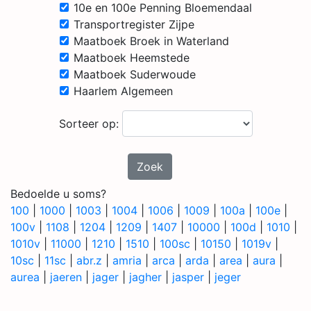
10e en 100e Penning Bloemendaal
Transportregister Zijpe
Maatboek Broek in Waterland
Maatboek Heemstede
Maatboek Suderwoude
Haarlem Algemeen
Sorteer op:
Zoek
Bedoelde u soms?
100
|
1000
|
1003
|
1004
|
1006
|
1009
|
100a
|
100e
|
100v
|
1108
|
1204
|
1209
|
1407
|
10000
|
100d
|
1010
|
1010v
|
11000
|
1210
|
1510
|
100sc
|
10150
|
1019v
|
10sc
|
11sc
|
abr.z
|
amria
|
arca
|
arda
|
area
|
aura
|
aurea
|
jaeren
|
jager
|
jagher
|
jasper
|
jeger