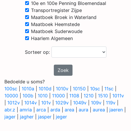
10e en 100e Penning Bloemendaal
Transportregister Zijpe
Maatboek Broek in Waterland
Maatboek Heemstede
Maatboek Suderwoude
Haarlem Algemeen
Sorteer op:
Zoek
Bedoelde u soms?
100sc
|
1010a
|
1010d
|
1010v
|
10150
|
10sc
|
11sc
|
10000
|
100b
|
1010
|
11000
|
1108
|
1210
|
1510
|
1011v
|
1012v
|
1014v
|
101v
|
1029v
|
1049v
|
109v
|
119v
|
abr.z
|
amria
|
arca
|
arda
|
area
|
aura
|
aurea
|
jaeren
|
jager
|
jagher
|
jasper
|
jeger