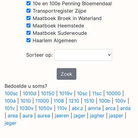
10e en 100e Penning Bloemendaal
Transportregister Zijpe
Maatboek Broek in Waterland
Maatboek Heemstede
Maatboek Suderwoude
Haarlem Algemeen
Sorteer op:
Zoek
Bedoelde u soms?
100sc
|
1010d
|
10150
|
1019v
|
10sc
|
11sc
|
10000
|
100a
|
1010
|
11000
|
1108
|
1210
|
1510
|
100b
|
100v
|
101v
|
1030v
|
1050v
|
110v
|
abr.z
|
amria
|
arca
|
arda
|
area
|
aura
|
aurea
|
jaeren
|
jager
|
jagher
|
jasper
|
jeger