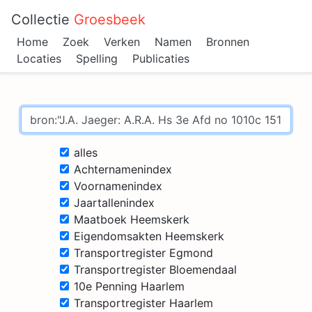
Collectie
Groesbeek
Home
Zoek
Verken
Namen
Bronnen
Locaties
Spelling
Publicaties
alles
Achternamenindex
Voornamenindex
Jaartallenindex
Maatboek Heemskerk
Eigendomsakten Heemskerk
Transportregister Egmond
Transportregister Bloemendaal
10e Penning Haarlem
Transportregister Haarlem