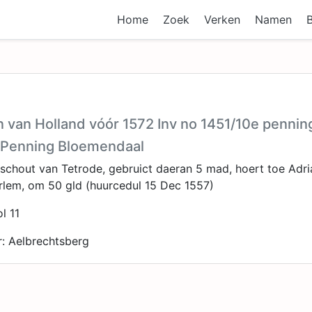
Home
Zoek
Verken
Namen
n van Holland vóór 1572 Inv no 1451/10e pennin
 Penning Bloemendaal
 schout van Tetrode, gebruict daeran 5 mad, hoert toe Adr
rlem, om 50 gld (huurcedul 15 Dec 1557)
l 11
: Aelbrechtsberg