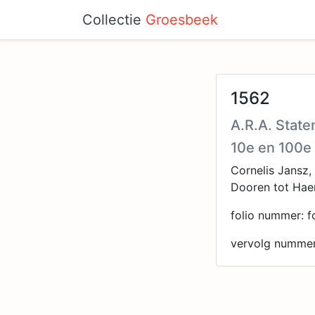
Collectie
Groesbeek
1562
A.R.A. State
10e en 100e
Cornelis Jansz,
Dooren tot Hae
folio nummer: fo
vervolg nummer