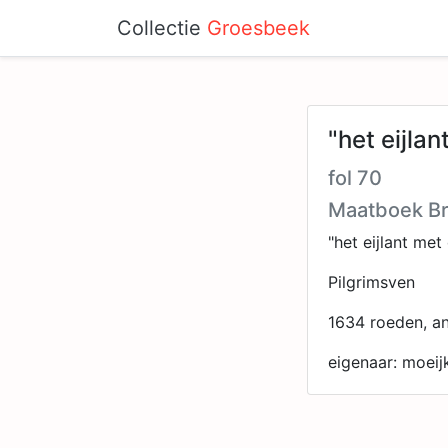
Collectie
Groesbeek
"het eijla
fol 70
Maatboek Br
"het eijlant me
Pilgrimsven
1634 roeden, an
eigenaar: moeijk