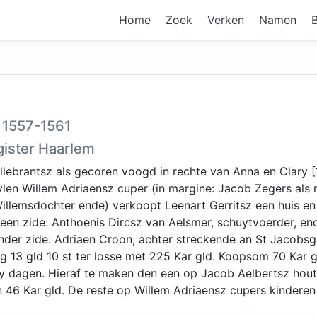
Home
Zoek
Verken
Namen
V 1557-1561
gister Haarlem
lebrantsz als gecoren voogd in rechte van Anna en Clary [
len Willem Adriaensz cuper (in margine: Jacob Zegers als
llemsdochter ende) verkoopt Leenart Gerritsz een huis en 
'een zide: Anthoenis Dircsz van Aelsmer, schuytvoerder, en
nder zide: Adriaen Croon, achter streckende an St Jacobsg
g 13 gld 10 st ter losse met 225 Kar gld. Koopsom 70 Kar g
y dagen. Hieraf te maken den een op Jacob Aelbertsz hout
46 Kar gld. De reste op Willem Adriaensz cupers kinderen