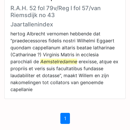
R.A.H. 52 fol 79v/Reg I fol 57/van
Riemsdijk no 43
Jaartallenindex
hertog Albrecht vernomen hebbende dat
"praedecessores fidelis nostri Wilhelmi Eggaert
quondam cappellanum altaris beatae latharinae
(Catharinae ?) Virginis Matris in ecclesia
parochiali de
Aemstelredamne
erexisse, atque ex
propriis et veris suis facultatibus fundasse
laudabiliter et dotasse", maakt Willem en zijn
nakomelingen tot collators van genoemde
capellanie
1