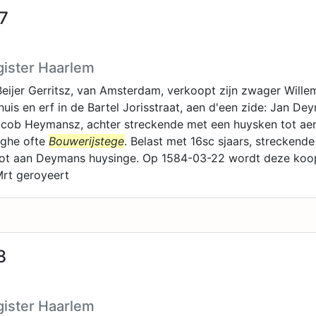
7
gister Haarlem
eijer Gerritsz, van Amsterdam, verkoopt zijn zwager Will
uis en erf in de Bartel Jorisstraat, aen d'een zide: Jan De
Jacob Heymansz, achter streckende met een huysken tot ae
ghe ofte
Bouwerijstege
. Belast met 16sc sjaars, streckend
ot aan Deymans huysinge. Op 1584-03-22 wordt deze koo
Mrt geroyeert
8
gister Haarlem