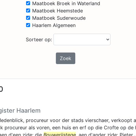
Maatboek Broek in Waterland
Maatboek Heemstede
Maatboek Suderwoude
Haarlem Algemeen
Sorteer op:
Zoek
0
gister Haarlem
denblick, procureur voor der stads vierschaer, verkoopt 
k procureur als voren, een huis en erf op die Crofte op de
 aen d'een zide: die
Bouwerijstege
, aen d'ander zide: Pieter