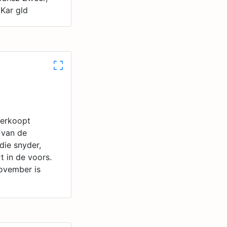
Kar gld
verkoopt
 van de
die snyder,
 in de voors.
ovember is