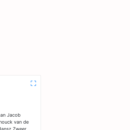
aan Jacob
 houck van de
 Jansz Zweer,