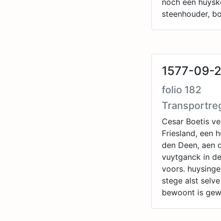
noch een huysk
steenhouder, bo
1577-09-
folio 182
Transportre
Cesar Boetis v
Friesland, een 
den Deen, aen d
vuytganck in d
voors. huysinge
stege alst selv
bewoont is gew