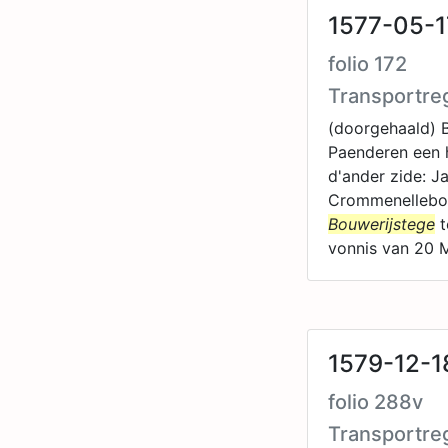
1577-05-1
folio 172
Transportre
(doorgehaald) B
Paenderen een h
d'ander zide: 
Crommenellebo
Bouwerijstege
t
vonnis van 20 
1579-12-1
folio 288v
Transportre