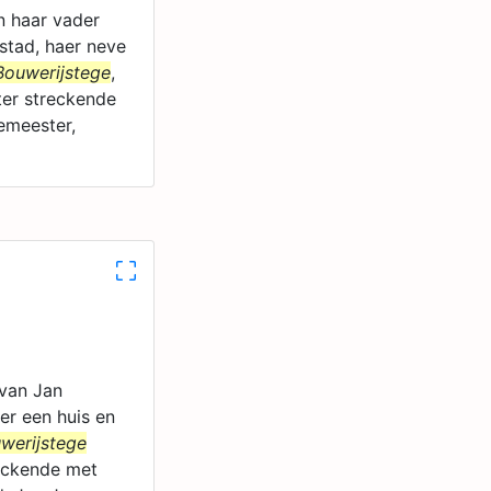
n haar vader
stad, haer neve
Bouwerijstege
,
hter streckende
emeester,
 van Jan
er een huis en
werijstege
reckende met