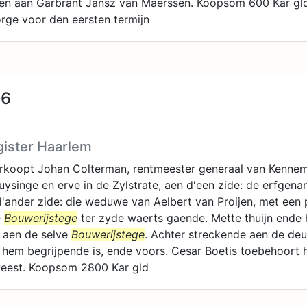
en aan Garbrant Jansz van Maerssen. Koopsom 600 Kar gld
rge voor den eersten termijn
26
gister Haarlem
erkoopt Johan Colterman, rentmeester generaal van Kenne
huysinge en erve in de Zylstrate, aen d'een zide: de erfgen
'ander zide: die weduwe van Aelbert van Proijen, met een 
e
Bouwerijstege
ter zyde waerts gaende. Mette thuijn ende
 aen de selve
Bouwerijstege
. Achter streckende aen de de
e hem begrijpende is, ende voors. Cesar Boetis toebehoort 
eest. Koopsom 2800 Kar gld