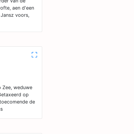
rder van de
ofte, aen d'een
 Jansz voors,
op Zee, weduwe
Getaxeerd op
ys toecomende de
ns