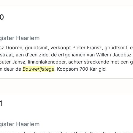
20
gister Haarlem
sz Dooren, goudtsmit, verkoopt Pieter Fransz, goudtsmit, ee
sstraat, aen d'een zide: de erfgenamen van Willem Jacobs
outer Jansz, linnenlakencoper, achter streckende met een
en deur de
Bouwerijstege
. Koopsom 700 Kar gld
1
gister Haarlem