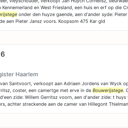
eer, vleyschouder, verkoopt Jan Huych Cornelisz, deurwae
 Kennemerland en West Friesland, een huis en erf op die Cr
rijstege
onder den huyze gaende, aen d'ander syde: Pieter
de aen Pieter Jansz voors. Koopsom 475 Kar gld
26
gister Haarlem
z van Santvoort, verkoopt aan Adriaen Jordens van Wyck 
ritsz, coster, een camertge met erve in de
Bouwerijstege
. 
 d'een zide: Willem Gerritsz voorn, aen d'ander zide: t hu
rs, achter streckende aen de camer van Hillegont Thielma