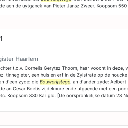
nde aen de uytganck van Pieter Jansz Zweer. Koopsom 550 
1
gister Haarlem
hter t.o.v. Cornelis Gerytsz Thoom, haar voocht in deze, 
, tinnegieter, een huis en erf in de Zylstrate op de houcke
 an d'een zyde: die
Bouwerijstege
, an d'ander zyde: Aelbert 
de an Cesar Boetis zijdelmure ende utgaende met een poort
tc. Koopsom 830 Kar gld. [De oorspronkelijke datum 23 N