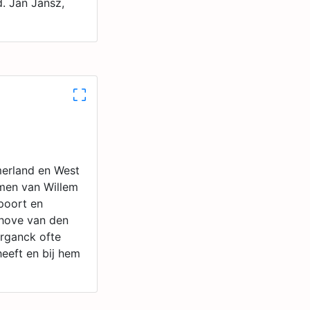
. Jan Jansz,
merland en West
amen van Willem
poort en
 hove van den
urganck ofte
heeft en bij hem