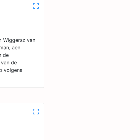
em Wiggersz van
yman, aen
n de
e van de
p volgens