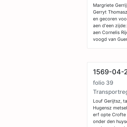
Margriete Gerri
Gerryt Thomasz,
en gecoren voog
aen d'een zijde
aen Cornelis Ri
voogd van Gue
1569-04-
folio 39
Transportre
Louf Gerijtsz, 
Hugensz metsela
erf opte Croft
onder den huyse