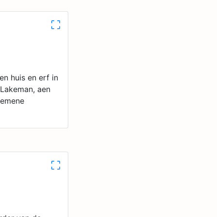
n huis en erf in
z Lakeman, aen
 gemene