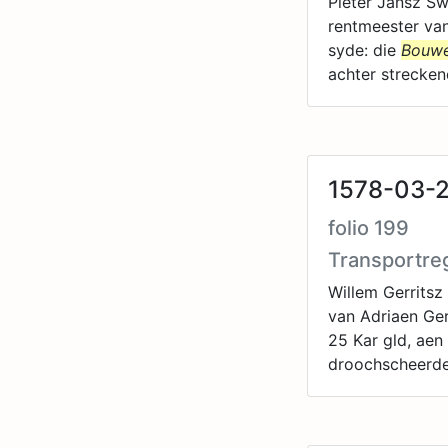
Pieter Jansz Sw
rentmeester van
syde: die
Bouwe
achter strecken
1578-03-
folio 199
Transportre
Willem Gerrits
van Adriaen Ger
25 Kar gld, aen
droochscheerde