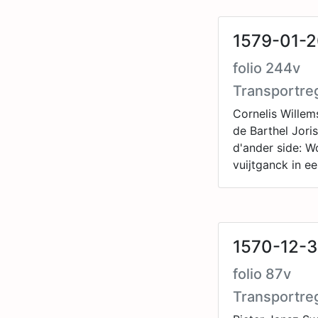
1579-01-
folio 244v
Transportre
Cornelis Willem
de Barthel Jori
d'ander side: W
vuijtganck in e
1570-12-3
folio 87v
Transportre