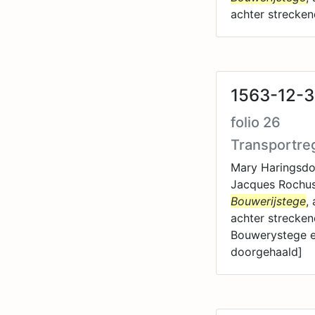
achter strecke
1563-12-3
folio 26
Transportre
Mary Haringsdoc
Jacques Rochusz
Bouwerijstege
,
achter strecken
Bouwerystege e
doorgehaald]