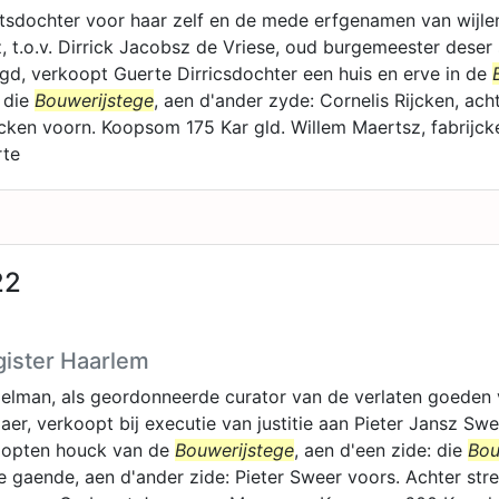
jtsdochter voor haar zelf en de mede erfgenamen van wijle
 t.o.v. Dirrick Jacobsz de Vriese, oud burgemeester deser 
d, verkoopt Guerte Dirricsdochter een huis en erve in de
: die
Bouwerijstege
, aen d'ander zyde: Cornelis Rijcken, ac
jcken voorn. Koopsom 175 Kar gld. Willem Maertsz, fabrijck
rte
22
gister Haarlem
taelman, als geordonneerde curator van de verlaten goeden
er, verkoopt bij executie van justitie aan Pieter Jansz Swe
e opten houck van de
Bouwerijstege
, aen d'een zide: die
Bou
 gaende, aen d'ander zide: Pieter Sweer voors. Achter st