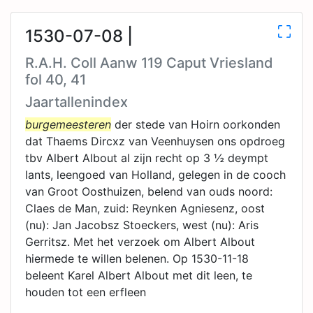
1530-07-08 |
R.A.H. Coll Aanw 119 Caput Vriesland
fol 40, 41
Jaartallenindex
burgemeesteren
der stede van Hoirn oorkonden
dat Thaems Dircxz van Veenhuysen ons opdroeg
tbv Albert Albout al zijn recht op 3 ½ deympt
lants, leengoed van Holland, gelegen in de cooch
van Groot Oosthuizen, belend van ouds noord:
Claes de Man, zuid: Reynken Agniesenz, oost
(nu): Jan Jacobsz Stoeckers, west (nu): Aris
Gerritsz. Met het verzoek om Albert Albout
hiermede te willen belenen. Op 1530-11-18
beleent Karel Albert Albout met dit leen, te
houden tot een erfleen