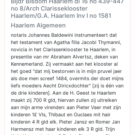
Bijdr Bisdom Haarlem dl 16 no 439-447
no 8/Arch Clarisseklooster
Haarlem/G.A. Haarlem Inv I no 1581
Haarlem Algemeen
notaris Johannes Baldewini instrumenteert dat
het testament van Agatha filia Jacobi Thymanni,
novicia in het Clarissenklooster te Haarlem, in
presentie van mr Abraham Alvertsz, deken van
Kennemerland. Zij vermaakt aan het klooster al
het goed "dat mij bestorven is in mijn pruvel jaer
als doe men screef 1484, overmits der doet mijns
liefs moeders Aecht Diricxdochter" [zij is één van
de drie kinderen]. Aan de H. Geest te Haarlem
maakt zij 700 R gld, hiervan zullen zij uitreiken
aan mijn arme virenden: aan Pieter Vaer met zijn
kinderen 1£ Vls, Thibaut en Ouclaes mit hair
kinderen 4 R gld elk. Pieter Jansz en Romer Jan
Harmensz met haar kinderen elk 3 R gld. Trijn