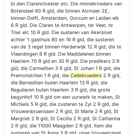
bi den Clarencloester etc. Die minrebroeders van
Botendael 60 R gld, die binnen Alcmaer 2£,
binnen Delft, Amsterdam, Gorcum en Leiden elk
6 R gld. Die Claren te Antwerpen, ter Veer, te
Trier elc 10 R gld. Die susteren van Akersloet
achter 't gasthuis 80 en 16 R gld, die susteren
van de 3 regel binnen Harderwijk 12 R gld, die te
Vlaerdingen 8 R gld. Die Maddelenen binnen
Haerlem 70 R gld en 30 R gld. Die predikers 3 R
gld, die Carmeliten 3 R gld, St Johan 1 R gld, die
Premonstriten 1 R gld, die
Cellebrueders
2 R gld,
die Barnediten buten Haerlem 13 R gld, die
Regulieren buten Haerlem 3 R gld, die grote
begynhof 10 R gld om een uurwerk te maken, St
Michiels 5 R gld, die zusteren te Zyl 2 R gld, die
Vrouwenbruerissen 2 R gld, St Marie 2 R gld, St
Margriet 2 R gld, St Cecilia 2 R gld, St Catherina
2 R gld, die 11000 Maagden 2 R gld. Item die
susteren van St Anna 3 R gld, onse Vrouwecapel