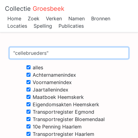
Collectie
Groesbeek
Home
Zoek
Verken
Namen
Bronnen
Locaties
Spelling
Publicaties
alles
Achternamenindex
Voornamenindex
Jaartallenindex
Maatboek Heemskerk
Eigendomsakten Heemskerk
Transportregister Egmond
Transportregister Bloemendaal
10e Penning Haarlem
Transportregister Haarlem