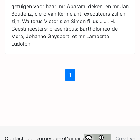
getuigen voor haar: mr Abaram, deken, en mr Jan
Boudenz, clerc van Kermelant; executeurs zullen
zijn: Walterus Victoris en Simon filius …..., H.
Geestmeesters; presentibus: Bartholomeo de
Mera, Johanne Ghysberti et mr Lamberto
Ludolphi
1
Contact:
corrygroesb
eek@
gma
il.
co
m
Creative