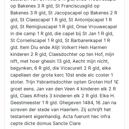
op Bakenes 3 R gld, St Franciscusgild op
Bakenes 3 R gld, St Jacopscapel op Bakenes 2 R
gld, St Claescapel 1 R gld, St Antonijscapel 1 R
gld, St Remigiuscapel 1 R gld, Onse Vrouwecapel
in die camp 1 R gld, die capel bij St Jan 1 R gld,
St Corneliscapel 1 R gld, St Barbarenkapel 1 R
gld. Item Diu ende Alijt Volkert Hein Harmen
kinderen 2 R gld, Claesdochter op ten Hof, mijn
nift, met hoer ghesin 13 gld, Aecht mijn nicht,
begynken, 6 R gld, die Vicecureit 2 R gld, elke
capellaen der grote kerc 10st ende elc coster 1
stoter. Trijn Ysbrantsdochter opten Groten Hof 1£
groet eens. Jan van den Veen 4 kinderen elk 2 R
gld, Claes Alfrets 3 kinderen elk 2 R gld. Elke H.
Geestmeester 1 R gld. Ghegeven 1484, 16 Jan na
screven der stede van Haerlem. Zij schrijft het
testament eigenhandig. Acta fuerunt hec infra
cepte dicte domus Sancte Clare