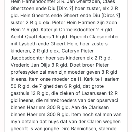
Hein Harnendochter 3 R. Jan Ghertzoen, Claes
Ghertzoen ende Diu [Dirc ?] hoer zuster, elx 2 R
gld. Hein Gheerts ende Gheert ende Diu [Dircs ?]
suster 2 R gld elx. Pieter Hein Harmen zijn zoen
Hein 2 R gld. Katerijn Cornelisdochter 2 R gld.
Aecht Quattelaers 1 R gld. Riperich Claesdochter
mit Lysbeth ende Gheert Hein, hoer zusters
kinderen, 2 R gld elcx. Cateryn Pieter
Jacobsdochter hoer ses kinderen elx 2 R gld.
Vrederic Jan Olijs 3 R gld. Doet broer Pieter
professyden zal men zijn moeder geven 8 R gld
in eens. Item onse moeder de H. Kerk te Haarlem
50 R gld, de 7 ghetiden 6 R gld, dat grote
gasthuis 12 R gld, die zieken of Lazarussen 12 R
gld ineens, die minrebroeders van der opservaci
binnen Haarlem 300 R gld. Aan de Clarissen
binnen Haerlem 300 R gld. Item noch sal men van
myn betalen dat huys dat van der Claren weghen
ghecoft is van jonghe Dirc Bannichsen, staende