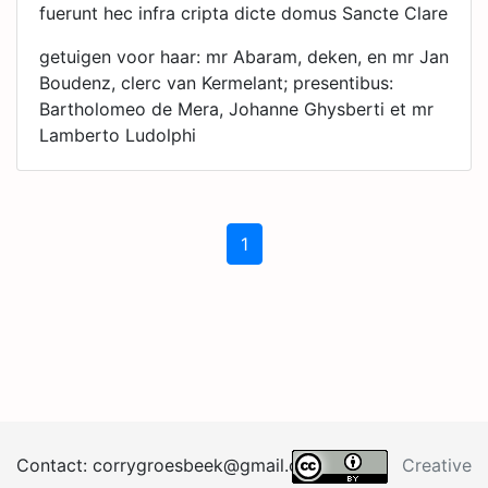
fuerunt hec infra cripta dicte domus Sancte Clare
getuigen voor haar: mr Abaram, deken, en mr Jan
Boudenz, clerc van Kermelant; presentibus:
Bartholomeo de Mera, Johanne Ghysberti et mr
Lamberto Ludolphi
1
Contact:
corrygroesb
eek@
gma
il.
co
m
Creative