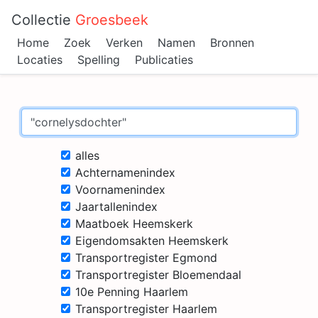
Collectie
Groesbeek
Home
Zoek
Verken
Namen
Bronnen
Locaties
Spelling
Publicaties
alles
Achternamenindex
Voornamenindex
Jaartallenindex
Maatboek Heemskerk
Eigendomsakten Heemskerk
Transportregister Egmond
Transportregister Bloemendaal
10e Penning Haarlem
Transportregister Haarlem