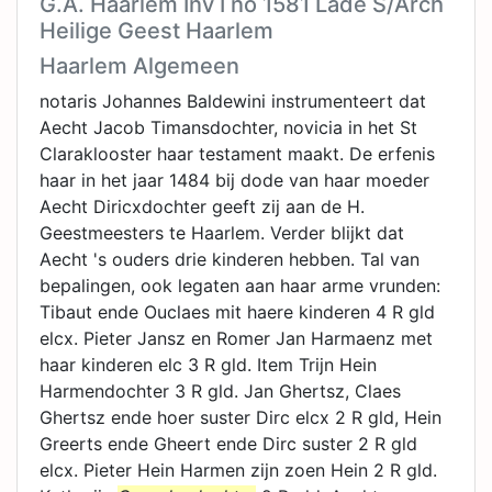
G.A. Haarlem Inv I no 1581 Lade S/Arch
Heilige Geest Haarlem
Haarlem Algemeen
notaris Johannes Baldewini instrumenteert dat
Aecht Jacob Timansdochter, novicia in het St
Claraklooster haar testament maakt. De erfenis
haar in het jaar 1484 bij dode van haar moeder
Aecht Diricxdochter geeft zij aan de H.
Geestmeesters te Haarlem. Verder blijkt dat
Aecht 's ouders drie kinderen hebben. Tal van
bepalingen, ook legaten aan haar arme vrunden:
Tibaut ende Ouclaes mit haere kinderen 4 R gld
elcx. Pieter Jansz en Romer Jan Harmaenz met
haar kinderen elc 3 R gld. Item Trijn Hein
Harmendochter 3 R gld. Jan Ghertsz, Claes
Ghertsz ende hoer suster Dirc elcx 2 R gld, Hein
Greerts ende Gheert ende Dirc suster 2 R gld
elcx. Pieter Hein Harmen zijn zoen Hein 2 R gld.