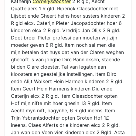
Katherijn
Cornelysdochter
2 R gld, Aecht
Quattelaers 1 R gld. Riperick Claesdochter met
Lijsbet ende Gheert heins hoer susters kinderen 2
R gld elcx. Caterijn Pieter Jacopsdochter hoer 6
kinderen elcx 2 R gld. Vredrijc Jan Olijs 3 R gld.
Doet broer Pieter professi dan moeten wij zijn
moeder geven 8 R gld. Item noch sal men die
mijn betalen dat huys dat van der Claren weghen
ghecoft is van jonghe Dirc Bannicksen, staende
bi den Clare cloester. Tal van legaten aan
kloosters en geestelijke instellingen. Item Dirc
ende Alijt Wolkert Hein Harmen kinderen 2 R gld.
Item Geert Hein Harmens kinderen Diu ende
Caterijn elcx 2 R gld. Item Claesdochter opten
Hof mijn nifte mit hoer ghesin 13 R gld. Item
Aecht myn nift, bagynhe, 6 R gld ineens. Item
Trijn Ysbrantsdochter opten Groten Hof 1£
ineens. Claes Alferts drie kinderen elcx 2 R gld,
Jan wan den Veen vier kinderen elcx 2 Rgld. Acta