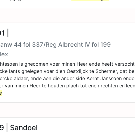
1 |
Aanw 44 fol 337/Reg Albrecht IV fol 199
dex
chtssoen is ghecomen voer minen Heer ende heeft versocht
cke lants ghelegen voer dien Oestdijck te Schermer, dat be
kercke aldaer, ende aen die ander side Aernt Janssoen end
er van minen Heer te houden plach tot enen rechten erfleen
e
9 | Sandoel