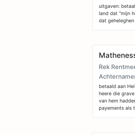
uitgaven: betaa
land dat "mijn 
dat geheleghen 
Matheness
Rek Rentmee
Achtername
betaald aan Hei
heere die grave
van hem hadden
payements als 