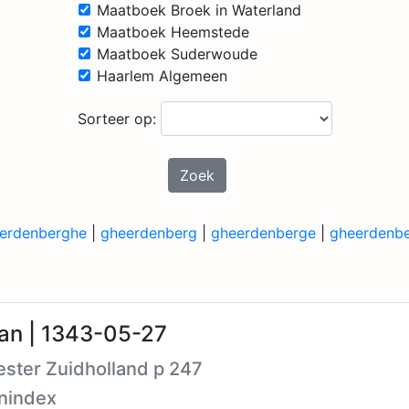
Maatboek Broek in Waterland
Maatboek Heemstede
Maatboek Suderwoude
Haarlem Algemeen
Sorteer op:
Zoek
erdenberghe
|
gheerdenberg
|
gheerdenberge
|
gheerdenb
an | 1343-05-27
ster Zuidholland p 247
nindex