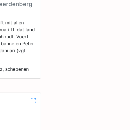
Geerdenberg
t mit allen
ari l.l. dat land
nhoudt. Voert
 banne en Peter
Januari (vgl
sz, schepenen