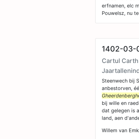
erfnamen, elc m
Pouwelsz, nu te
1402-03-0
Cartul Cart
Jaartallenin
Steenwech bij S
anbestorven, één
Gheerdenbergh
bij wille en r
dat gelegen is 
land, aen d'and
Willem van Emk