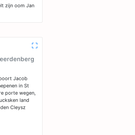
elt zijn oom Jan
 Geerdenberg
spoort Jacob
hepenen in St
re porte wegen,
tucksken land
uden Cleysz