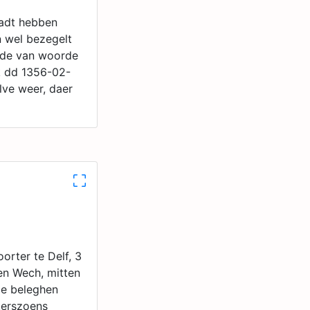
adt hebben
n wel bezegelt
ende van woorde
k dd 1356-02-
lve weer, daer
orter te Delf, 3
en Wech, mitten
de beleghen
terszoens