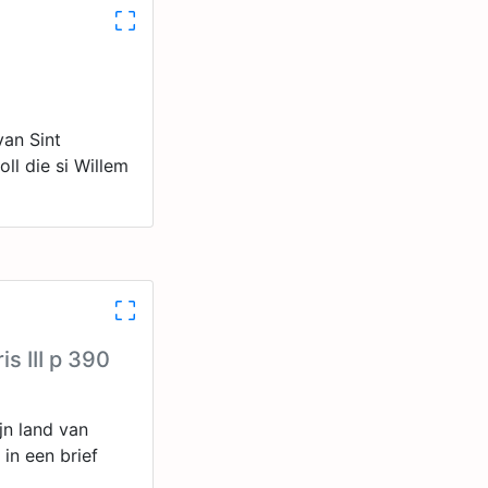
van Sint
ll die si Willem
s III p 390
jn land van
in een brief