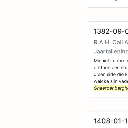
1382-09-0
R.A.H. Coll 
Jaartallenin
Michiel Lubbre
ontfaen een stu
d'een side die 
welcke sijn vad
Gheerdenbergh
1408-01-1