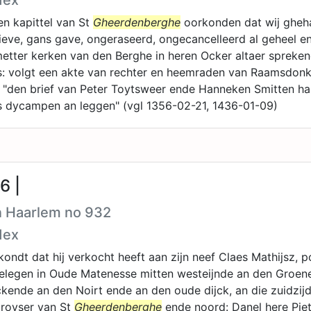
dex
n kapittel van St
Gheerdenberghe
oorkonden dat wij gheh
eve, gans gave, ongeraseerd, ongecancelleerd al geheel e
metter kerken van den Berghe in heren Ocker altaer sprek
s: volgt een akte van rechter en heemraden van Raamsdon
: "den brief van Peter Toytsweer ende Hanneken Smitten ha
 dycampen an leggen" (vgl 1356-02-21, 1436-01-09)
6 |
n Haarlem no 932
dex
ondt dat hij verkocht heeft aan zijn neef Claes Mathijsz, po
elegen in Oude Matenesse mitten westeijnde an den Groen
kende an den Noirt ende an den oude dijck, an die zuidzij
troyser van St
Gheerdenberghe
ende noord: Danel here Pie