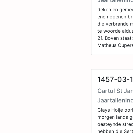
Jaartallenin
deken en gemee
enen openen bri
die verbrande 
te woorde aldu
21. Boven staat
Matheus Cupers
1457-03-1
Cartul St Ja
Jaartallenin
Clays Hoije oork
morgen lands g
oesteynde strec
hebben die Ser