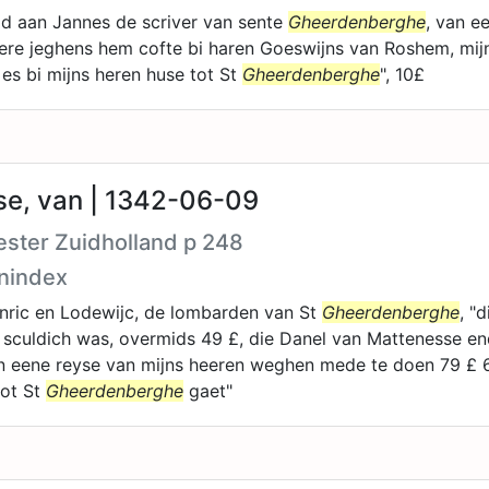
ld aan Jannes de scriver van sente
Gheerdenberghe
, van 
here jeghens hem cofte bi haren Goeswijns van Roshem, mij
es bi mijns heren huse tot St
Gheerdenberghe
", 10£
e, van | 1342-06-09
ster Zuidholland p 248
nindex
nric en Lodewijc, de lombarden van St
Gheerdenberghe
, "
 sculdich was, overmids 49 £, die Danel van Mattenesse e
 eene reyse van mijns heeren weghen mede te doen 79 £ 6s
tot St
Gheerdenberghe
gaet"