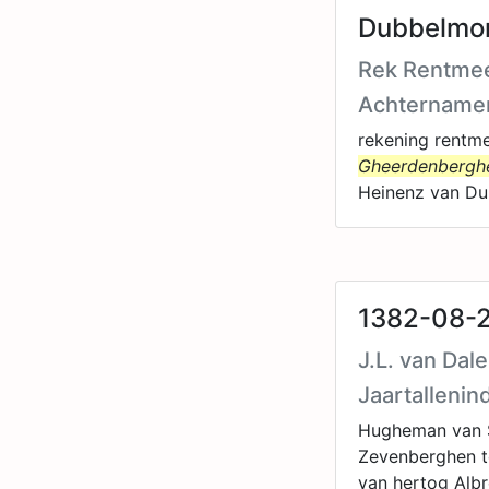
Dubbelmon
Rek Rentmee
Achtername
rekening rentme
Gheerdenbergh
Heinenz van Du
1382-08-2
J.L. van Dal
Jaartallenin
Hugheman van S
Zevenberghen te
van hertog Alb