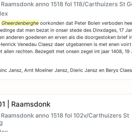
h Raamsdonk anno 1518 fol 118/Carthuizers St 
dex
t
Gheerdenberghe
oorkonden dat Peter Bolen verboden heef
gedinge dat men bezat in onser stede des Dinxdages, 17 Janu
ken anderen goederen en erven als die doorgestoken brief i
Henrick Venedau Claesz daer utgebannen is met enen voirt
t allen rechten. Bezegelt met onsen zegel int jaar 1408, 19 
nc Jansz, Arnt Moelner Jansz, Dieric Jansz en Berys Clae
1 | Raamsdonk
 Raamsdonk anno 1518 fol 102v/Carthuizers St
g