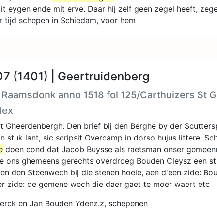
it eygen ende mit erve. Daar hij zelf geen zegel heeft, zeg
r tijd schepen in Schiedam, voor hem
7 (1401) | Geertruidenberg
h Raamsdonk anno 1518 fol 125/Carthuizers St
dex
t Gheerdenbergh. Den brief bij den Berghe by der Scutter
 stuk lant, sic scripsit Overcamp in dorso hujus littere. Sc
e
doen cond dat Jacob Buysse als raetsman onser gemeen
aede ons ghemeens gerechts overdroeg Bouden Cleysz een s
aen den Steenwech bij die stenen hoele, aen d'een zide: Bo
er zide: de gemene wech die daer gaet te moer waert etc
erck en Jan Bouden Ydenz.z, schepenen