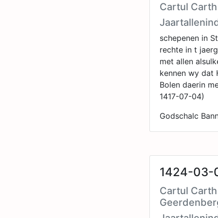
Cartul Cart
Jaartallenin
schepenen in S
rechte in t jaer
met allen alsul
kennen wy dat 
Bolen daerin me
1417-07-04)
Godschalc Banni
1424-03-0
Cartul Carth
Geerdenber