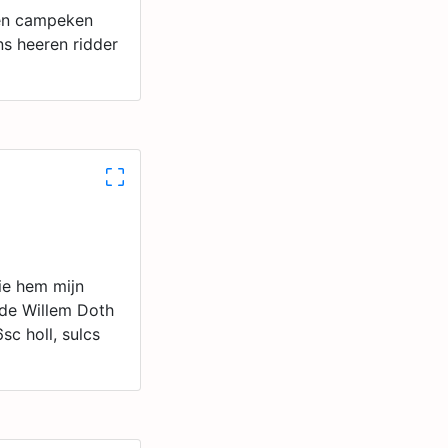
een campeken
ns heeren ridder
die hem mijn
nde Willem Doth
c holl, sulcs