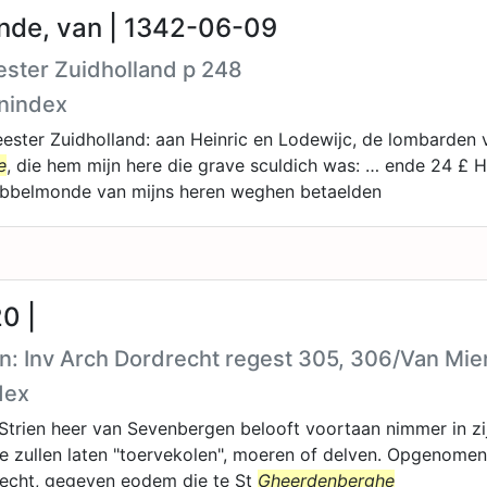
de, van | 1342-06-09
ster Zuidholland p 248
nindex
ester Zuidholland: aan Heinric en Lodewijc, de lombarden 
e
, die hem mijn here die grave sculdich was: … ende 24 £ Ho
bbelmonde van mijns heren weghen betaelden
0 |
en: Inv Arch Dordrecht regest 305, 306/Van Mieri
dex
trien heer van Sevenbergen belooft voortaan nimmer in zi
 zullen laten "toervekolen", moeren of delven. Opgenomen 
recht, gegeven eodem die te St
Gheerdenberghe